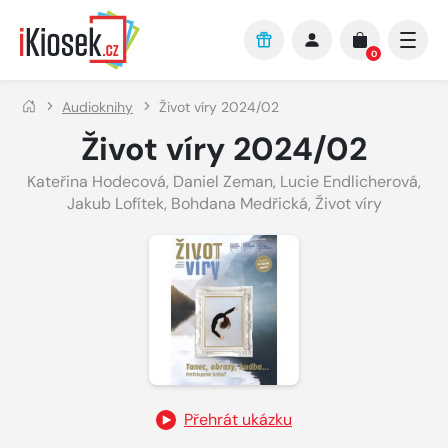
Přejít na hlavní obsah
0
Audioknihy
Život víry 2024/02
Život víry 2024/02
Kateřina Hodecová
,
Daniel Zeman
,
Lucie Endlicherová
,
Jakub Lofítek
,
Bohdana Medřická
,
Život víry
Přehrát ukázku