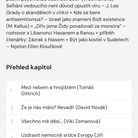
Selhání vedoucího není důvod opustit víru – J. Lee
Grady o skandálech v církvi + Kde se bere
antisemitismus? – Izrael jako znamení Boží existence
(M. Kallus) + „Dřív jsme Židy považovali za monstra“ –
rozhovor s Libanonci Hasanem a Ranou + příběh
čtenářky: Zázrak s hlasem + Být jako kostel v Sudetech
– fejeton Ellen Kloučkové
Přehled kapitol
Mezi nebem a hnojištěm (Tomáš
1
Dittrich)
2
Že je nás málo? Nevadí! (David Novák)
3
Všechno mě děsí... (Viki Zemanová)
Uzdravit nemocné srdce Evropy (Jiří