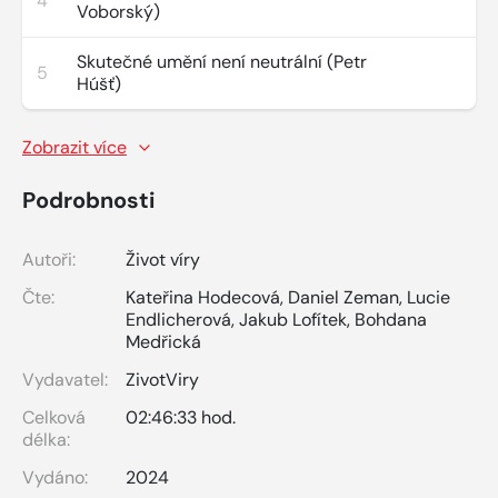
4
Voborský)
Skutečné umění není neutrální (Petr
5
Húšť)
Zobrazit více
Podrobnosti
Autoři:
Život víry
Čte:
Kateřina Hodecová
,
Daniel Zeman
,
Lucie
Endlicherová
,
Jakub Lofítek
,
Bohdana
Medřická
Vydavatel:
ZivotViry
Celková
02:46:33 hod.
délka:
Vydáno:
2024