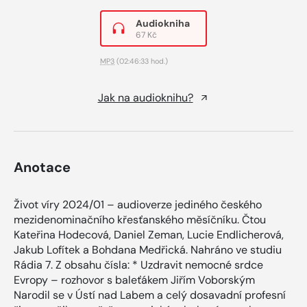
Audiokniha
67 Kč
MP3
(02:46:33 hod.)
Jak na audioknihu?
Anotace
Život víry 2024/01 – audioverze jediného českého
mezidenominačního křesťanského měsíčníku. Čtou
Kateřina Hodecová, Daniel Zeman, Lucie Endlicherová,
Jakub Lofítek a Bohdana Medřická. Nahráno ve studiu
Rádia 7. Z obsahu čísla: * Uzdravit nemocné srdce
Evropy – rozhovor s baleťákem Jiřím Voborským
Narodil se v Ústí nad Labem a celý dosavadní profesní