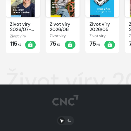
Život víry
Život víry
Život víry
2026/07-
2026/06
2026/05
08
Život víry
Život víry
Život víry
Ž
115
75
75
Kč
Kč
Kč
Život víry 
PŘEPNOUT SVĚTLÝ/TMAVÝ REŽIM