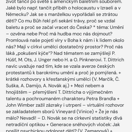
život tančil po světě s americkým baletním souborem.
Jaké bylo např. tančit příběh o holocaustu v Izraeli a v
Německu? Jak se s manželkou vypořádali se ztrátou
dětí? Co mu Bůh řekl při sekání trávy, proč se vzdal
baletu a proč se začal vracet do Česka? * téma: Umění
– ozvěna nebe Proč má hudba moc nás dojmout?
Promlouvá naše pojetí víry v Boha k nám i k lidem okolo
nás? Mají v církvi umělci dostatečný prostor? Proč nás
láká „pokušení kýče“? Nad tématem se zamýšlejí P.
Húšť, M. Ots, J. Unger nebo H. a O. Pinknerovi. T. Dittrich
navíc uvažuje nad tím, kde se vzala averze českých
protestantů k baroknímu umění a proč je pomýlená. +
krátké rozhovory s křesťanskými umělci (V. Marčík, Č.
Suška, A. Damijo, A. Novák aj.) + Mezi nebem a
hnojištěm – přemýšlení T. Dittricha o výjimečném
talentu a pochroumaném charakteru Petra Brandla +
John Wimber zažil zázraky i utrpení – virtuální rozhovor
se zakladatelem sborů Vineyard (Vinice) + Že je nás
málo? Nevadí! – D. Novák se na církevní statistiky dívá
netradiční optikou + Generace sněhových vloček: Jak
posílit psychickou odolnost dětí? (V. Zemanová) +