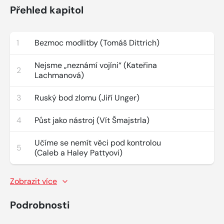
Přehled kapitol
1
Bezmoc modlitby (Tomáš Dittrich)
Nejsme „neznámí vojíni“ (Kateřina
2
Lachmanová)
3
Ruský bod zlomu (Jiří Unger)
4
Půst jako nástroj (Vít Šmajstrla)
Učíme se nemít věci pod kontrolou
5
(Caleb a Haley Pattyovi)
Zobrazit více
Podrobnosti