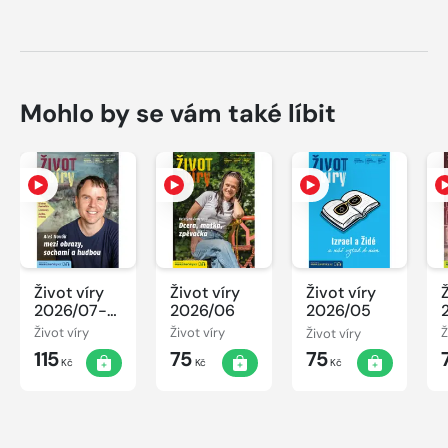
Mohlo by se vám také líbit
Život víry
Život víry
Život víry
2026/07-
2026/06
2026/05
08
Život víry
Život víry
Život víry
Ž
115
75
75
Kč
Kč
Kč