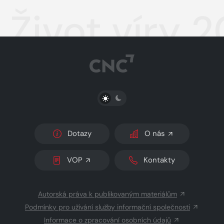
Život víry 
PŘEPNOUT SVĚTLÝ/TMAVÝ REŽIM
Dotazy
O nás
VOP
Kontakty
Autorská práva k publikovaným materiálům
Podmínky pro užívání služby informační společnosti
Informace o zpracování osobních údajů