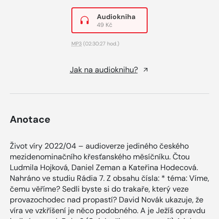
Audiokniha
49 Kč
MP3
(02:30:27 hod.)
Jak na audioknihu?
Anotace
Život víry 2022/04 – audioverze jediného českého
mezidenominačního křesťanského měsíčníku. Čtou
Ludmila Hojková, Daniel Zeman a Kateřina Hodecová.
Nahráno ve studiu Rádia 7. Z obsahu čísla: * téma: Víme,
čemu věříme? Sedli byste si do trakaře, který veze
provazochodec nad propastí? David Novák ukazuje, že
víra ve vzkříšení je něco podobného. A je Ježíš opravdu