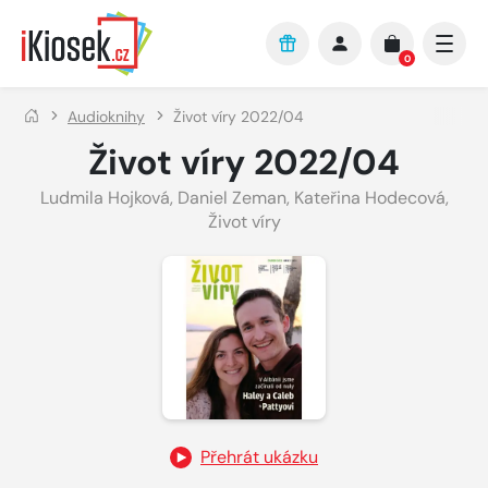
Přejít na hlavní obsah
0
Audioknihy
Život víry 2022/04
Život víry 2022/04
Ludmila Hojková
,
Daniel Zeman
,
Kateřina Hodecová
,
Život víry
Přehrát ukázku