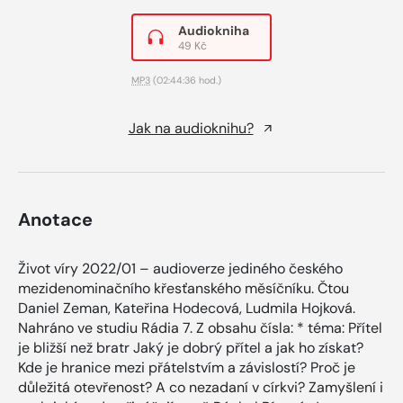
Audiokniha
49 Kč
MP3
(02:44:36 hod.)
Jak na audioknihu?
Anotace
Život víry 2022/01 – audioverze jediného českého
mezidenominačního křesťanského měsíčníku. Čtou
Daniel Zeman, Kateřina Hodecová, Ludmila Hojková.
Nahráno ve studiu Rádia 7. Z obsahu čísla: * téma: Přítel
je bližší než bratr Jaký je dobrý přítel a jak ho získat?
Kde je hranice mezi přátelstvím a závislostí? Proč je
důležitá otevřenost? A co nezadaní v církvi? Zamyšlení i