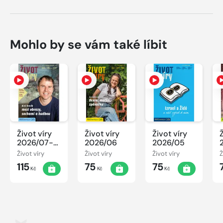
Mohlo by se vám také líbit
Život víry
Život víry
Život víry
2026/07-
2026/06
2026/05
08
Život víry
Život víry
Život víry
Ž
115
75
75
Kč
Kč
Kč