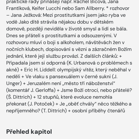
praktické rady přinášejí např. Ráchel Bícová, Jana
Frantíková, Keifer Lucchi nebo Sam Allberry. * rozhovor
– Jana Ježková: Mezi prostitutkami jsem jako ryba ve
vodě Jako dítě strávila nějakou dobu v dětském
domově, později neviděla v životě smysl a lidí se bála.
Dnes se přátelí s prostitutkami a odsouzenými. V
rozhovoru mluví o boji s alkoholem, návštěvách žen v
nočních klubech, dopisování s vězni a zázračném Božím
jednání, které její službu provází. Z dalších článků: +
Připadala jsem si odporná (K. Urbanová o problémech s
akné) + Eric H. Liddell: olympijský vítěz, který neběhal v
neděli + Ve vlaku s pansexuálem v černé sukni (J.
Unger) + Jeruzalém není „město tří náboženství“
(komentář J. Gerloffa) + Jsme Boží otroci, nebo přátelé?
(Š. Dittrich) + 12 stupňů, které evoluce nemohla
překonat (J. Potoček) + Je „oběť chvály“ něco těžkého a
nepříjemného? (T. Dittrich) + osobní příběhy čtenářů
Přehled kapitol