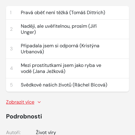
1
Pravá oběť není těžká (Tomáš Dittrich)
Naději, ale uvěřitelnou, prosím (Jiří
2
Unger)
Připadala jsem si odporná (Kristýna
3
Urbanová)
Mezi prostitutkami jsem jako ryba ve
4
vodě (Jana Ježková)
5
Svědkové našich životů (Ráchel Bícová)
Zobrazit více
Podrobnosti
Autoři:
Život víry