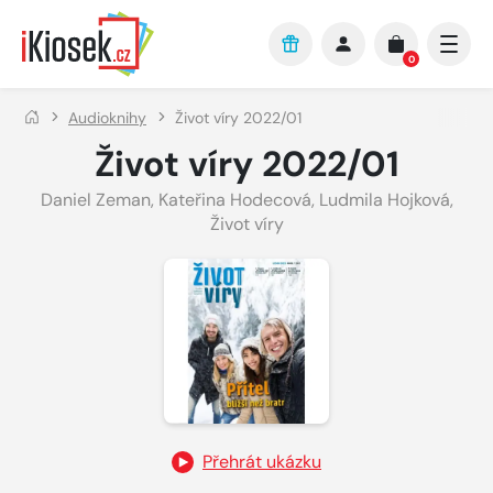
Přejít na hlavní obsah
0
Audioknihy
Život víry 2022/01
Život víry 2022/01
Daniel Zeman
,
Kateřina Hodecová
,
Ludmila Hojková
,
Život víry
Přehrát ukázku