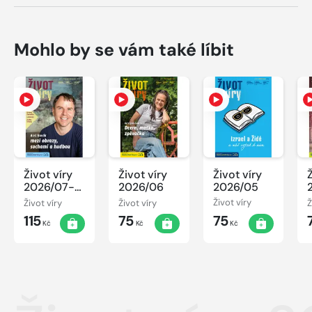
Mohlo by se vám také líbit
Život víry
Život víry
Život víry
2026/07-
2026/06
2026/05
08
Život víry
Život víry
Život víry
Ž
115
75
75
Kč
Kč
Kč