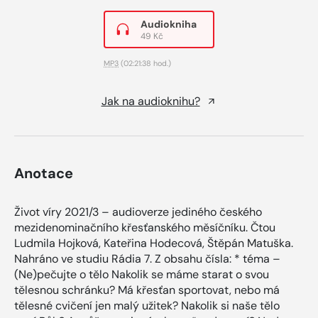
Audiokniha
49 Kč
MP3
(02:21:38 hod.)
Jak na audioknihu?
Anotace
Život víry 2021/3 – audioverze jediného českého
mezidenominačního křesťanského měsíčníku. Čtou
Ludmila Hojková, Kateřina Hodecová, Štěpán Matuška.
Nahráno ve studiu Rádia 7. Z obsahu čísla: * téma –
(Ne)pečujte o tělo Nakolik se máme starat o svou
tělesnou schránku? Má křesťan sportovat, nebo má
tělesné cvičení jen malý užitek? Nakolik si naše tělo