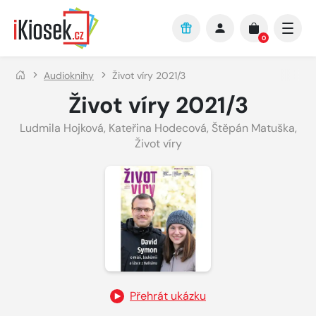
Přejít na hlavní obsah
0
Audioknihy
Život víry 2021/3
Život víry 2021/3
Ludmila Hojková
,
Kateřina Hodecová
,
Štěpán Matuška
,
Život víry
Přehrát ukázku