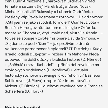
cení Bůh? A můžeme si „nárokovat“ uzdravení? Nad
tématem se zamýšlejí Marek Bužga, David Novák,
Michal Klesnil, Jiří Bukovský a Lubomír Ondráček. +
kreslený vtip Pavla Bosmana * rozhovor – David Symon:
„Cítil jsem se jako závodník formule 1“ Osm let života v
Bosně a Hercegovině, studium misiologie v Oxfordu,
manželka Chorvatka, čtyři malé děti, akutní leukémie... –
to vše se spojuje v životě misionáře Davida Symona. +
„Sejdeme se pod křížem“ – jak prožíváme druhé
Velikonoce poznamenané epidemií? (T. Dittrich) + Kudy
Izraelci odešli z Egypta? – režisér Tim Mahoney hledá
odpovědi na další otázky z biblické historie (D. Němec)
+ „Sněhulák mezi důchodci“ – příběh dobrovolnice na
covidových odděleních (H. Kozáková) + virtuální
historický rozhovor s „evangelickou řeholnicí“ Basileou
Schlinkovou (J. Pleva) + reportáž z internetového
Mokonu (T. Dittrich) + duchovní revoluce podle Francise
Schaeffera (D. Floryk)
Přehled kapitol