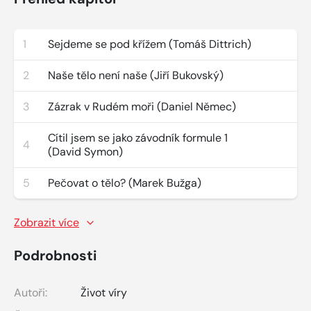
1
Sejdeme se pod křížem (Tomáš Dittrich)
2
Naše tělo není naše (Jiří Bukovský)
3
Zázrak v Rudém moři (Daniel Němec)
Cítil jsem se jako závodník formule 1
4
(David Symon)
5
Pečovat o tělo? (Marek Bužga)
Zobrazit více
Podrobnosti
Autoři:
Život víry