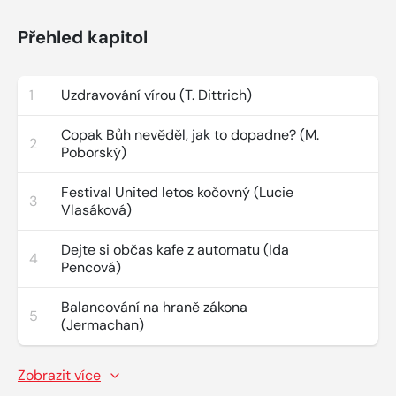
Přehled kapitol
1
Uzdravování vírou (T. Dittrich)
Copak Bůh nevěděl, jak to dopadne? (M.
2
Poborský)
Festival United letos kočovný (Lucie
3
Vlasáková)
Dejte si občas kafe z automatu (Ida
4
Pencová)
Balancování na hraně zákona
5
(Jermachan)
Zobrazit více