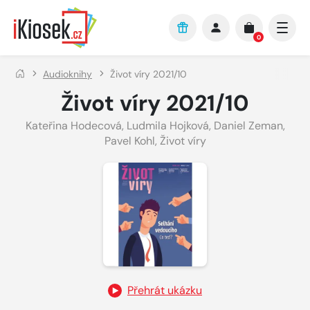
Přejít na hlavní obsah
0
Audioknihy
Život víry 2021/10
Život víry 2021/10
Kateřina Hodecová
,
Ludmila Hojková
,
Daniel Zeman
,
Pavel Kohl
,
Život víry
Přehrát ukázku