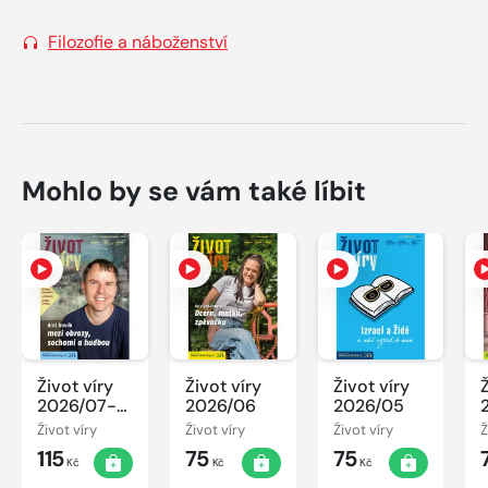
Filozofie a náboženství
Mohlo by se vám také líbit
Život víry
Život víry
Život víry
2026/07-
2026/06
2026/05
08
Život víry
Život víry
Život víry
Ž
115
75
75
Kč
Kč
Kč