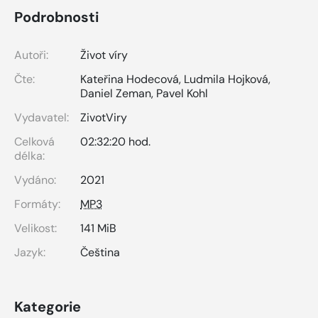
Podrobnosti
Autoři:
Život víry
Čte:
Kateřina Hodecová
,
Ludmila Hojková
,
Daniel Zeman
,
Pavel Kohl
Vydavatel:
ZivotViry
Celková
02:32:20 hod.
délka:
Vydáno:
2021
Formáty:
MP3
Velikost:
141 MiB
Jazyk:
Čeština
Kategorie