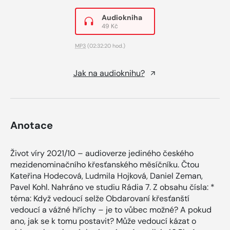
Audiokniha
49 Kč
MP3
(02:32:20 hod.)
Jak na audioknihu?
Anotace
Život víry 2021/10 – audioverze jediného českého
mezidenominačního křesťanského měsíčníku. Čtou
Kateřina Hodecová, Ludmila Hojková, Daniel Zeman,
Pavel Kohl. Nahráno ve studiu Rádia 7. Z obsahu čísla: *
téma: Když vedoucí selže Obdarovaní křesťanští
vedoucí a vážné hříchy – je to vůbec možné? A pokud
ano, jak se k tomu postavit? Může vedoucí kázat o