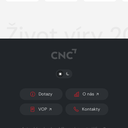
Život víry 
PŘEPNOUT SVĚTLÝ/TMAVÝ REŽIM
Dotazy
O nás
VOP
Kontakty