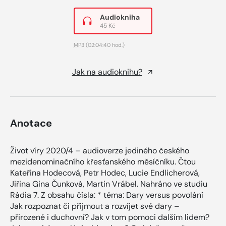
Audiokniha
45 Kč
MP3
(02:04:40 hod.)
Jak na audioknihu?
Anotace
Život víry 2020/4 – audioverze jediného českého
mezidenominačního křesťanského měsíčníku. Čtou
Kateřina Hodecová, Petr Hodec, Lucie Endlicherová,
Jiřina Gina Čunková, Martin Vrábel. Nahráno ve studiu
Rádia 7. Z obsahu čísla: * téma: Dary versus povolání
Jak rozpoznat či přijmout a rozvíjet své dary –
přirozené i duchovní? Jak v tom pomoci dalším lidem?