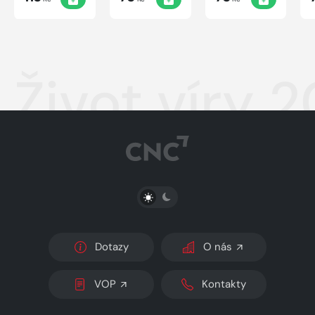
Život víry 
PŘEPNOUT SVĚTLÝ/TMAVÝ REŽIM
Dotazy
O nás
VOP
Kontakty