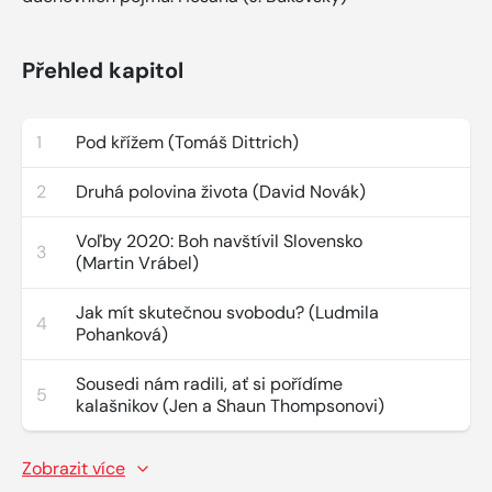
Přehled kapitol
1
Pod křížem (Tomáš Dittrich)
2
Druhá polovina života (David Novák)
Voľby 2020: Boh navštívil Slovensko
3
(Martin Vrábel)
Jak mít skutečnou svobodu? (Ludmila
4
Pohanková)
Sousedi nám radili, ať si pořídíme
5
kalašnikov (Jen a Shaun Thompsonovi)
Zobrazit více