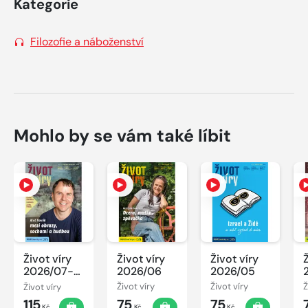
Kategorie
Filozofie a náboženství
Mohlo by se vám také líbit
Život víry
Život víry
Život víry
2026/07-
2026/06
2026/05
08
Život víry
Život víry
Život víry
Ž
115
75
75
Kč
Kč
Kč