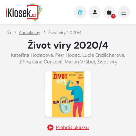
Přejít na hlavní obsah
0
Audioknihy
Život víry 2020/4
Život víry 2020/4
Kateřina Hodecová
,
Petr Hodec
,
Lucie Endlicherová
,
Jiřina Gina Čunková
,
Martin Vrábel
,
Život víry
Přehrát ukázku