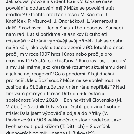
Jak souvisí povolání s identitou? Co když se naše
povolání a obdarování míjí? Může se povolání stát
modlou? O těchto otázkách píšou M. Kačírek, J.
Knoflíček, P. Mizurová, J. Ondráčková, L. Vernerová a
další. * rozhovor – Jen a Shaun Thompsonovi: Sousedi
nám radili, ať si pořídíme kalašnikov Dlouholetí
misionáři v Albánii vyprávějí svůj příběh: Jak se dostali
na Balkán, jaká byla situace v zemi v 90. letech a dnes,
proč jim v roce 1997 hrozil únos nebo proč je pro
muslimy těžké stát se křesťany. * Koronavirus, proroctví
a my Jak máme jako křesťané rozumět aktuálnímu dění
a jak na něj reagovat? Co o pandemii říkají dnešní
proroci? Jde o Boží soud? Můžeme se spolehnout na
zaslíbení z 91. žalmu, že „se k nám rána nepřiblíží“? Nad
tím vším přemýšlí Tomáš Dittrich. + křesťan a
společnost: Voľby 2020 – Boh navštívil Slovensko (M.
Vrábel) + úvodník D. Nováka: Druhá polovina života +
misie: Dala jsem výpověď a odjela do Afriky (V.
Pavláčková) + 908 velikonočních slov z redakce: Jako
bych se ocitl pod křížem (T. Dittrich) + Slovníček
duchovních pojmů: Hosana (J. Bukovský)