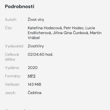
Podrobnosti
Autoři:
Život víry
Čte:
Kateřina Hodecová
,
Petr Hodec
,
Lucie
Endlicherová
,
Jiřina Gina Čunková
,
Martin
Vrábel
Vydavatel:
ZivotViry
Celková
02:04:40 hod.
délka:
Vydáno:
2020
Formáty:
MP3
Velikost:
143 MiB
Jazyk:
Čeština