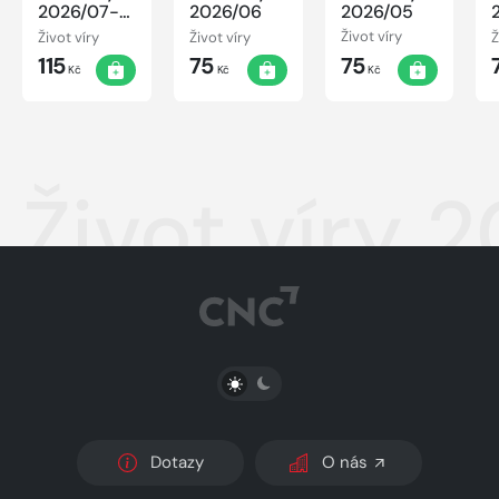
2026/07-
2026/06
2026/05
08
Život víry
Život víry
Život víry
Ž
115
75
75
Kč
Kč
Kč
Život víry 
PŘEPNOUT SVĚTLÝ/TMAVÝ REŽIM
Dotazy
O nás