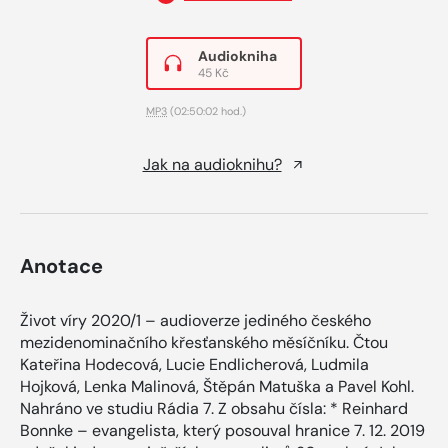
Audiokniha
45 Kč
MP3
(02:50:02 hod.)
Jak na audioknihu?
Anotace
Život víry 2020/1 – audioverze jediného českého
mezidenominačního křesťanského měsíčníku. Čtou
Kateřina Hodecová, Lucie Endlicherová, Ludmila
Hojková, Lenka Malinová, Štěpán Matuška a Pavel Kohl.
Nahráno ve studiu Rádia 7. Z obsahu čísla: * Reinhard
Bonnke – evangelista, který posouval hranice 7. 12. 2019