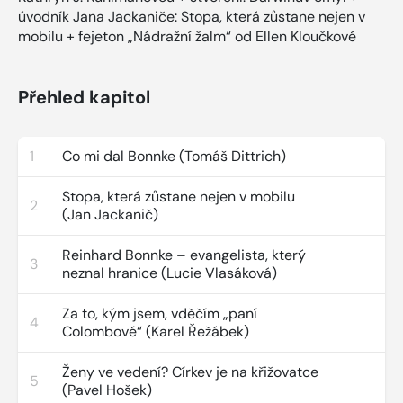
úvodník Jana Jackaniče: Stopa, která zůstane nejen v
mobilu + fejeton „Nádražní žalm“ od Ellen Kloučkové
Přehled kapitol
1
Co mi dal Bonnke (Tomáš Dittrich)
Stopa, která zůstane nejen v mobilu
2
(Jan Jackanič)
Reinhard Bonnke – evangelista, který
3
neznal hranice (Lucie Vlasáková)
Za to, kým jsem, vděčím „paní
4
Colombové“ (Karel Řežábek)
Ženy ve vedení? Církev je na křižovatce
5
(Pavel Hošek)