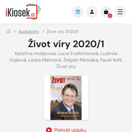
Přejít na hlavní obsah
0
Audioknihy
Život víry 2020/1
Život víry 2020/1
Kateřina Hodecová
,
Lucie Endlicherová
,
Ludmila
Hojková
,
Lenka Malinová
,
Štěpán Matuška
,
Pavel Kohl
,
Život víry
Přehrát ukázku