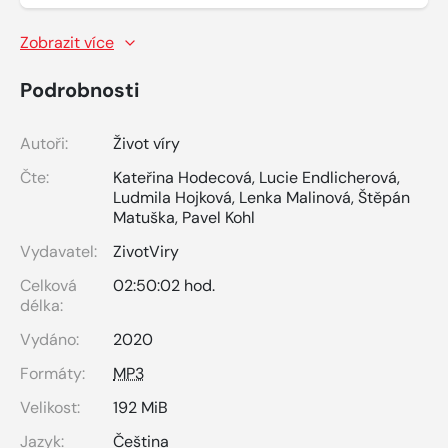
Zobrazit více
Podrobnosti
Autoři:
Život víry
Čte:
Kateřina Hodecová
,
Lucie Endlicherová
,
Ludmila Hojková
,
Lenka Malinová
,
Štěpán
Matuška
,
Pavel Kohl
Vydavatel:
ZivotViry
Celková
02:50:02 hod.
délka:
Vydáno:
2020
Formáty:
MP3
Velikost:
192 MiB
Jazyk:
Čeština