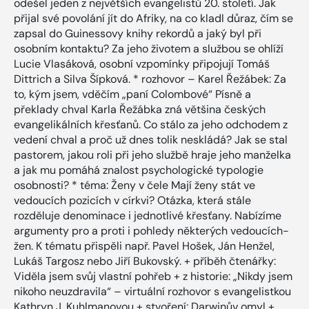
odešel jeden z největších evangelistů 20. století. Jak
přijal své povolání jít do Afriky, na co kladl důraz, čím se
zapsal do Guinessovy knihy rekordů a jaký byl při
osobním kontaktu? Za jeho životem a službou se ohlíží
Lucie Vlasáková, osobní vzpomínky připojují Tomáš
Dittrich a Silva Šípková. * rozhovor – Karel Řežábek: Za
to, kým jsem, vděčím „paní Colombové“ Písně a
překlady chval Karla Řežábka zná většina českých
evangelikálních křesťanů. Co stálo za jeho odchodem z
vedení chval a proč už dnes tolik neskládá? Jak se stal
pastorem, jakou roli při jeho službě hraje jeho manželka
a jak mu pomáhá znalost psychologické typologie
osobnosti? * téma: Ženy v čele Mají ženy stát ve
vedoucích pozicích v církvi? Otázka, která stále
rozděluje denominace i jednotlivé křesťany. Nabízíme
argumenty pro a proti i pohledy některých vedoucích-
žen. K tématu přispěli např. Pavel Hošek, Ján Henžel,
Lukáš Targosz nebo Jiří Bukovský. + příběh čtenářky:
Viděla jsem svůj vlastní pohřeb + z historie: „Nikdy jsem
nikoho neuzdravila“ – virtuální rozhovor s evangelistkou
Kathryn J. Kuhlmanovou + stvoření: Darwinův omyl +