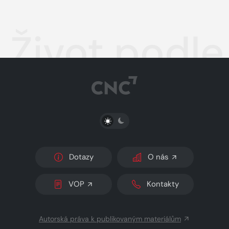
Život podle
PŘEPNOUT SVĚTLÝ/TMAVÝ REŽIM
Dotazy
O nás
VOP
Kontakty
Autorská práva k publikovaným materiálům