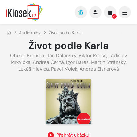
Přejít na hlavní obsah
0
Audioknihy
Život podle Karla
Život podle Karla
Otakar Brousek
,
Jan Dolanský
,
Viktor Preiss
,
Ladislav
Mrkvička
,
Andrea Černá
,
Igor Bareš
,
Martin Stránský
,
Lukáš Hlavica
,
Pavel Molek
,
Andrea Elsnerová
Přehrát ukázku