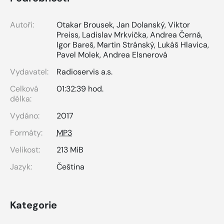
Autoři:
Otakar Brousek
,
Jan Dolanský
,
Viktor
Preiss
,
Ladislav Mrkvička
,
Andrea Černá
,
Igor Bareš
,
Martin Stránský
,
Lukáš Hlavica
,
Pavel Molek
,
Andrea Elsnerová
Vydavatel:
Radioservis a.s.
Celková
01:32:39 hod.
délka:
Vydáno:
2017
Formáty:
MP3
Velikost:
213 MiB
Jazyk:
Čeština
Kategorie