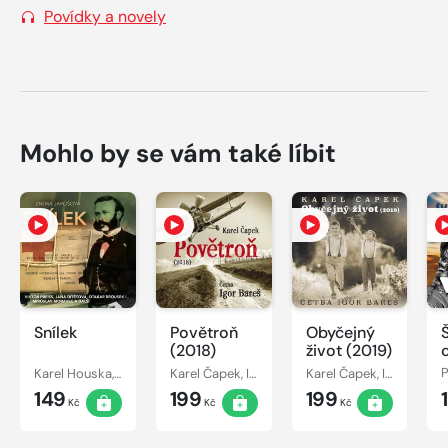
Povídky a novely
Mohlo by se vám také líbit
Snílek
Povětroň
Obyčejný
(2018)
život (2019)
Karel Houska, Otakar Brousek, Jindřiška Jarošová, Jana Dítětová, Viktor Preiss, Josef Chvalina, Miroslav Masopust, Petr Svojtka, Miroslav Moravec
Karel Čapek, Igor Bareš
Karel Čapek, Igor Bareš
P
149
199
199
Kč
Kč
Kč