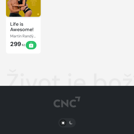
Life is
Awesome!
Martin Randýsek
299
Kč
Život je bož
PŘEPNOUT SVĚTLÝ/TMAVÝ REŽIM