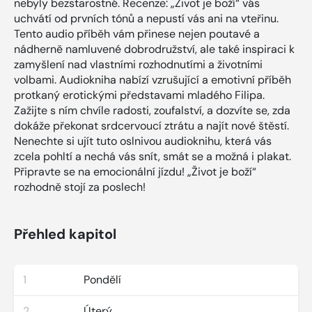
nebyly bezstarostné. Recenze: „Život je boží“ vás
uchvátí od prvních tónů a nepustí vás ani na vteřinu.
Tento audio příběh vám přinese nejen poutavé a
nádherně namluvené dobrodružství, ale také inspiraci k
zamyšlení nad vlastními rozhodnutími a životními
volbami. Audiokniha nabízí vzrušující a emotivní příběh
protkaný erotickými představami mladého Filipa.
Zažijte s ním chvíle radosti, zoufalství, a dozvíte se, zda
dokáže překonat srdcervoucí ztrátu a najít nové štěstí.
Nenechte si ujít tuto oslnivou audioknihu, která vás
zcela pohltí a nechá vás snít, smát se a možná i plakat.
Připravte se na emocionální jízdu! „Život je boží“
rozhodně stojí za poslech!
Přehled kapitol
1
Pondělí
2
Úterý