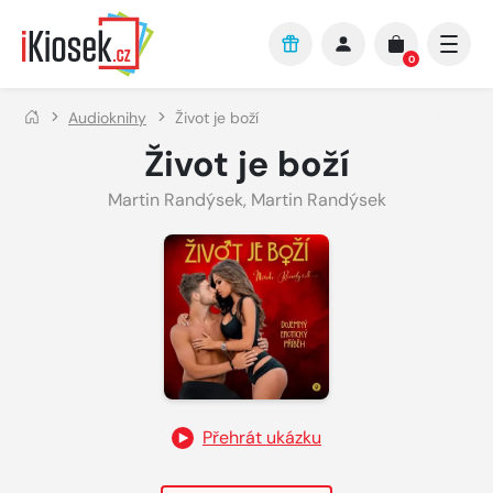
Přejít na hlavní obsah
0
Audioknihy
Život je boží
Život je boží
Martin Randýsek
,
Martin Randýsek
Přehrát ukázku