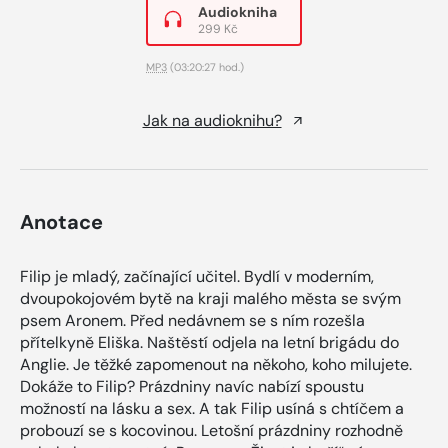
Audiokniha
299 Kč
MP3
(03:20:27 hod.)
Jak na audioknihu?
Anotace
Filip je mladý, začínající učitel. Bydlí v moderním,
dvoupokojovém bytě na kraji malého města se svým
psem Aronem. Před nedávnem se s ním rozešla
přítelkyně Eliška. Naštěstí odjela na letní brigádu do
Anglie. Je těžké zapomenout na někoho, koho milujete.
Dokáže to Filip? Prázdniny navíc nabízí spoustu
možností na lásku a sex. A tak Filip usíná s chtíčem a
probouzí se s kocovinou. Letošní prázdniny rozhodně