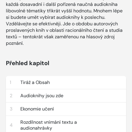
každá dosavadní i další pořízená naučná audiokniha
libovolné tématiky třikrát vyšší hodnotu. Mnohem lépe
si budete umět vybírat audioknihy k poslechu.
Vzdělávejte se efektivněji. Jde o obdobu autorových
proslavených knih v oblasti racionálního čtení a studia
textů – tentokrát však zaměřenou na hlasový zdroj
poznání.
Přehled kapitol
1
Tiráž a Obsah
2
Audioknihy jsou zde
3
Ekonomie učení
Rozdílnost vnímání textu a
4
audionahrávky