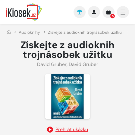
Přejít na hlavní obsah
0
Audioknihy
Získejte z audioknih trojnásobek užitku
Získejte z audioknih
trojnásobek užitku
David Gruber
,
David Gruber
Přehrát ukázku