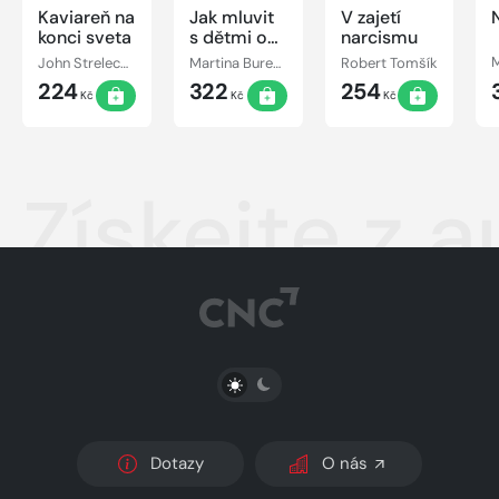
Kaviareň na
Jak mluvit
V zajetí
konci sveta
s dětmi o
narcismu
penězích
John Strelecky
Martina Burešová
Robert Tomšík
224
322
254
Kč
Kč
Kč
Získejte z 
PŘEPNOUT SVĚTLÝ/TMAVÝ REŽIM
Dotazy
O nás