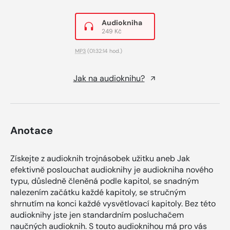
Audiokniha
249 Kč
MP3
(01:32:14 hod.)
Jak na audioknihu?
Anotace
Získejte z audioknih trojnásobek užitku aneb Jak
efektivně poslouchat audioknihy je audiokniha nového
typu, důsledně členěná podle kapitol, se snadným
nalezením začátku každé kapitoly, se stručným
shrnutím na konci každé vysvětlovací kapitoly. Bez této
audioknihy jste jen standardním posluchačem
naučných audioknih. S touto audioknihou má pro vás