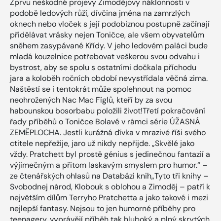
Zprvu neškodné projevy Zimodějovy náklonnosti v
podobě ledových růží, dívčina jména na zamrzlých
oknech nebo vloček s její podobiznou postupně začínají
přidělávat vrásky nejen Toničce, ale všem obyvatelům
sněhem zasypávané Křídy. V jeho ledovém paláci bude
mladá kouzelnice potřebovat veškerou svou odvahu i
bystrost, aby se spolu s ostatními dočkala příchodu
jara a koloběh ročních období nevystřídala věčná zima.
Naštěstí se i tentokrát může spolehnout na pomoc
neohrožených Nac Mac Fíglů, kteří by za svou
habounskou bosorbabu položili život!Třetí pokračování
řady příběhů o Toničce Bolavé v rámci série ÚŽASNÁ
ZEMĚPLOCHA. Jestli kurážná dívka v mrazivé říši svého
ctitele nepřežije, jaro už nikdy nepřijde. „Skvělé jako
vždy. Pratchett byl prostě génius s jedinečnou fantazií a
výjimečným a přitom laskavým smyslem pro humor.“ –
ze čtenářských ohlasů na Databázi knih„Tyto tři knihy –
Svobodnej národ, Klobouk s oblohou a Zimoděj – patří k
největším dílům Terryho Pratchetta a jako takové i mezi
nejlepší fantasy. Nejsou to jen humorné příběhy pro
teenagery, vyprávějí příběh tak hluboký a plný skrytých