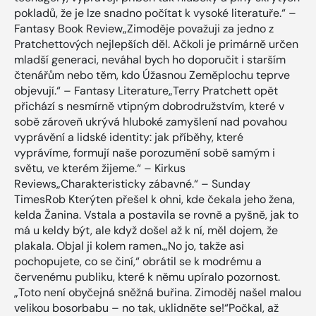
pokladů, že je lze snadno počítat k vysoké literatuře.“ –
Fantasy Book Review„Zimoděje považuji za jedno z
Pratchettových nejlepších děl. Ačkoli je primárně určen
mladší generaci, neváhal bych ho doporučit i starším
čtenářům nebo těm, kdo Úžasnou Zeměplochu teprve
objevují.“ – Fantasy Literature„Terry Pratchett opět
přichází s nesmírně vtipným dobrodružstvím, které v
sobě zároveň ukrývá hluboké zamyšlení nad povahou
vyprávění a lidské identity: jak příběhy, které
vyprávíme, formují naše porozumění sobě samým i
světu, ve kterém žijeme.“ – Kirkus
Reviews„Charakteristicky zábavné.“ – Sunday
TimesRob Kterýten přešel k ohni, kde čekala jeho žena,
kelda Žanina. Vstala a postavila se rovně a pyšně, jak to
má u keldy být, ale když došel až k ní, měl dojem, že
plakala. Objal ji kolem ramen.„No jo, takže asi
pochopujete, co se činí,“ obrátil se k modrému a
červenému publiku, které k němu upíralo pozornost.
„Toto není obyčejná sněžná buřina. Zimoděj našel malou
velikou bosorbabu – no tak, uklidněte se!“Počkal, až