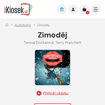
Přejít na hlavní obsah
0
Audioknihy
Zimoděj
Zimoděj
Tereza Dočkalová
,
Terry Pratchett
Přehrát ukázku