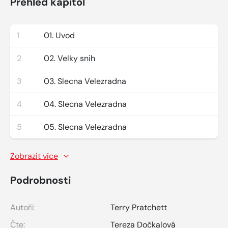
Přehled kapitol
1
01. Uvod
2
02. Velky snih
3
03. Slecna Velezradna
4
04. Slecna Velezradna
5
05. Slecna Velezradna
Zobrazit více
Podrobnosti
Autoři:
Terry Pratchett
Čte:
Tereza Dočkalová