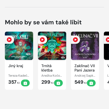
Mohlo by se vám také líbit
Jiný kraj
Trnitá
Zaklínač VII
kletba
Pani Jazera
Tereza Kadečková, Tereza Matoušková
Anežka Kočová
Andrzej Sapkowski
357
299
549
Kč
Kč
Kč