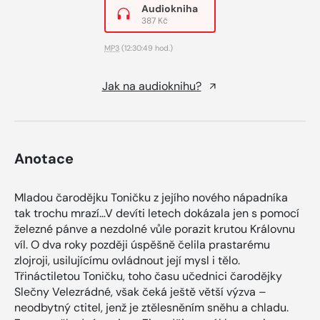
Audiokniha
387 Kč
MP3
(12:30:49 hod.)
Jak na audioknihu?
Anotace
Mladou čarodějku Toničku z jejího nového nápadníka
tak trochu mrazí…V devíti letech dokázala jen s pomocí
železné pánve a nezdolné vůle porazit krutou Královnu
víl. O dva roky později úspěšně čelila prastarému
zlojroji, usilujícímu ovládnout její mysl i tělo.
Třináctiletou Toničku, toho času učednici čarodějky
Slečny Velezrádné, však čeká ještě větší výzva –
neodbytný ctitel, jenž je ztělesněním sněhu a chladu.