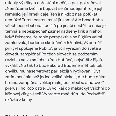
utichly výkřiky a chřestění mečů, a pak pokračoval:
„Nemůžeme kvůli ní bojovat se Zimodějem! To je její
řemeslo, její hrnek čaje. Ten jí nikdo z nás pofúkat
nemůže! Tutou cestou musí jít sama! Ale bosorbaba
všech bosorbab nás posílá po jinačí cestě! Ta naša je
temná a nebezpečná!“Zazněl nadšený křik a hlahol.
Když řekneme, že tahle perspektiva se Fíglům velmi
zamlouvala, budeme skutečně zdrženliví.„Výborně!“
přikývl spokojeně Rob. „A já včil vyrazím do světa a
dovedu žampióna!“Po těch slovech se podzemím
rozlehla salva smíchu a Yan Habáně, největší z Fíglů,
vykřikl: „No tak to bude akurát! Budeme mět tak tak
chvilku mu naservírovat pár lekcijí v rytířování! Dyť
zatím není nic než jedna veliká nicka!“„Ale bude dělat
hrdinu, žampióna, velikej malej bosorbabě a hotovo,“
přerušil ho Rob ostře. „A včílkaj do makačky! Všichni do
křídovej díry, všeci! Vyhrabte mně ďúru do Podsvětí!“ –
ukázka z knihy