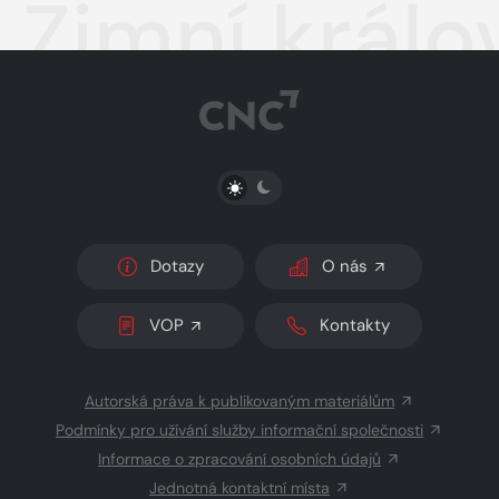
Zimní králo
PŘEPNOUT SVĚTLÝ/TMAVÝ REŽIM
Dotazy
O nás
VOP
Kontakty
Autorská práva k publikovaným materiálům
Podmínky pro užívání služby informační společnosti
Informace o zpracování osobních údajů
Jednotná kontaktní místa