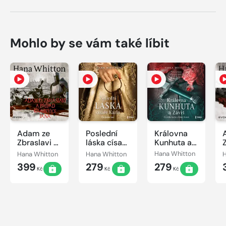
Mohlo by se vám také líbit
Adam ze
Poslední
Královna
Zbraslavi a
láska císaře
Kunhuta a
případ
Karla
Záviš
Hana Whitton
Hana Whitton
Hana Whitton
H
kralevice
399
279
279
Jana
Kč
Kč
Kč