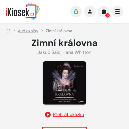
Přejít na hlavní obsah
0
Audioknihy
Zimní královna
Zimní královna
Jakub Saic
,
Hana Whitton
Přehrát ukázku