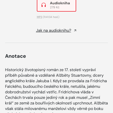
Audiokniha
279 Kč
MP3
(11:41:34 hod.)
Jak na audioknihu?
Anotace
Historický životopisný román ze 17. století vypráví
příběh půvabné a vzdělané Alžběty Stuartovny, dcery
anglického krále Jakuba I. Když se provdala za Fridricha
Falckého, budoucího českého krále, netušila, jakému
dobrodružství vychází vstříc. Fridrichova vláda v
Čechách trvala pouze jediný rok a pak musel „Zimní
král“ ze země za bouřlivých okolností uprchnout. Alžběta
však stála milovanému manželovi vždy věrně po boku