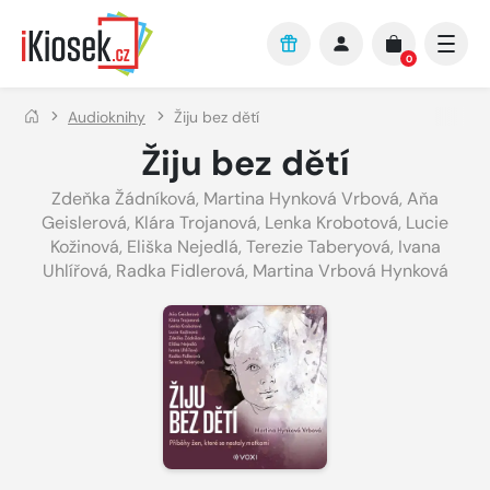
Přejít na hlavní obsah
0
Audioknihy
Žiju bez dětí
Žiju bez dětí
Zdeňka Žádníková
,
Martina Hynková Vrbová
,
Aňa
Geislerová
,
Klára Trojanová
,
Lenka Krobotová
,
Lucie
Kožinová
,
Eliška Nejedlá
,
Terezie Taberyová
,
Ivana
Uhlířová
,
Radka Fidlerová
,
Martina Vrbová Hynková