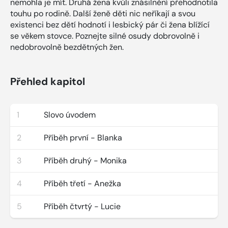
nemohla je mít. Druhá žena kvůli znásilnění přehodnotila
touhu po rodině. Další ženě děti nic neříkají a svou
existenci bez dětí hodnotí i lesbický pár či žena blížící
se věkem stovce. Poznejte silné osudy dobrovolně i
nedobrovolně bezdětných žen.
Přehled kapitol
1
Slovo úvodem
2
Příběh první - Blanka
3
Příběh druhý - Monika
4
Příběh třetí - Anežka
5
Příběh čtvrtý - Lucie