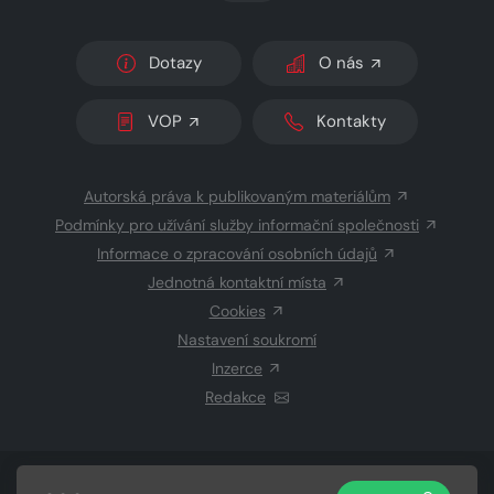
Dotazy
O nás
VOP
Kontakty
Autorská práva k publikovaným materiálům
Podmínky pro užívání služby informační společnosti
Informace o zpracování osobních údajů
Jednotná kontaktní místa
Cookies
Nastavení soukromí
Inzerce
Redakce
© 2026 Copyright
CZECH NEWS CENTER a.s.
a dodavatelé