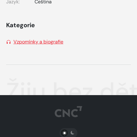
Jazyk:
Čeština
Kategorie
Vzpomínky a biografie
Žiju bez dět
PŘEPNOUT SVĚTLÝ/TMAVÝ REŽIM