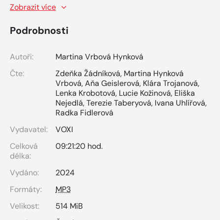
Zobrazit více
Podrobnosti
Autoři:
Martina Vrbová Hynková
Čte:
Zdeňka Žádníková
,
Martina Hynková
Vrbová
,
Aňa Geislerová
,
Klára Trojanová
,
Lenka Krobotová
,
Lucie Kožinová
,
Eliška
Nejedlá
,
Terezie Taberyová
,
Ivana Uhlířová
,
Radka Fidlerová
Vydavatel:
VOXI
Celková
09:21:20 hod.
délka:
Vydáno:
2024
Formáty:
MP3
Velikost:
514 MiB