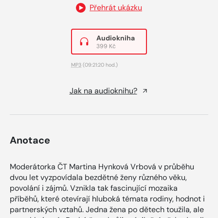
Přehrát ukázku
Audiokniha
399 Kč
MP3
(09:21:20 hod.)
Jak na audioknihu?
Anotace
Moderátorka ČT Martina Hynková Vrbová v průběhu
dvou let vyzpovídala bezdětné ženy různého věku,
povolání i zájmů. Vznikla tak fascinující mozaika
příběhů, které otevírají hluboká témata rodiny, hodnot i
partnerských vztahů. Jedna žena po dětech toužila, ale