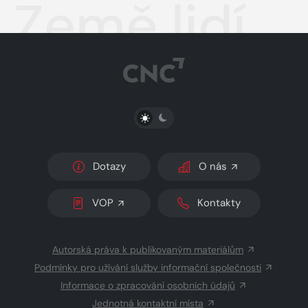
Země lidí
PŘEPNOUT SVĚTLÝ/TMAVÝ REŽIM
Dotazy
O nás
VOP
Kontakty
Autorská práva k publikovaným materiálům
Podmínky pro užívání služby informační společnosti
Informace o zpracování osobních údajů
Jednotná kontaktní místa