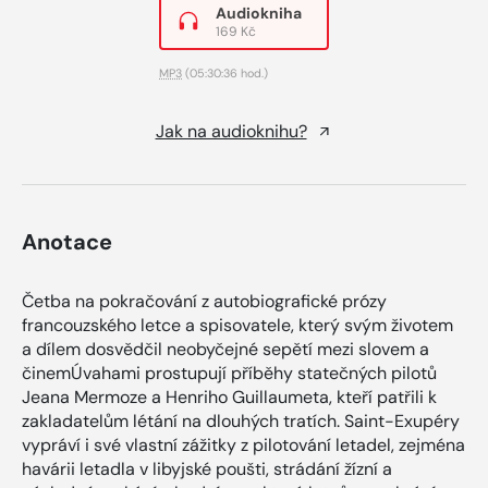
Audiokniha
169 Kč
MP3
(05:30:36 hod.)
Jak na audioknihu?
Anotace
Četba na pokračování z autobiografické prózy
francouzského letce a spisovatele, který svým životem
a dílem dosvědčil neobyčejné sepětí mezi slovem a
činemÚvahami prostupují příběhy statečných pilotů
Jeana Mermoze a Henriho Guillaumeta, kteří patřili k
zakladatelům létání na dlouhých tratích. Saint-Exupéry
vypráví i své vlastní zážitky z pilotování letadel, zejména
havárii letadla v libyjské poušti, strádání žízní a