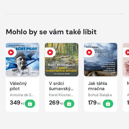
Mohlo by se vám také líbit
Válečný
V srdci
Jak táhla
pilot
šumavských
mračna
hvozdů
Antoine de Saint-Exupéry
Karel Klostermann
Bohuš Balajka
A
349
269
179
Kč
Kč
Kč