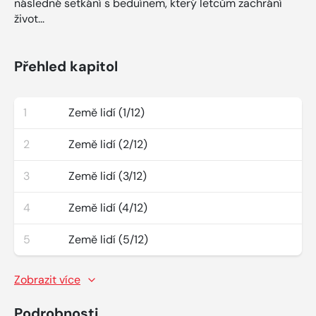
následné setkání s beduínem, který letcům zachrání
život...
Přehled kapitol
1
Země lidí (1/12)
2
Země lidí (2/12)
3
Země lidí (3/12)
4
Země lidí (4/12)
5
Země lidí (5/12)
Zobrazit více
Podrobnosti