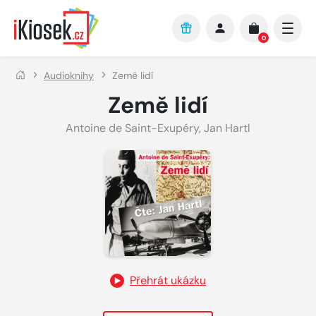
Přejít na hlavní obsah
0
Audioknihy
Země lidí
Země lidí
Antoine de Saint-Exupéry
,
Jan Hartl
Přehrát ukázku