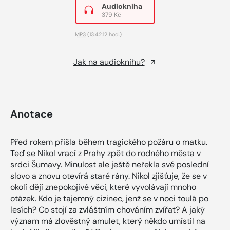
Audiokniha
379 Kč
MP3
(13:42:12 hod.)
Jak na audioknihu?
Anotace
Před rokem přišla během tragického požáru o matku.
Teď se Nikol vrací z Prahy zpět do rodného města v
srdci Šumavy. Minulost ale ještě neřekla své poslední
slovo a znovu otevírá staré rány. Nikol zjišťuje, že se v
okolí dějí znepokojivé věci, které vyvolávají mnoho
otázek. Kdo je tajemný cizinec, jenž se v noci toulá po
lesích? Co stojí za zvláštním chováním zvířat? A jaký
význam má zlověstný amulet, který někdo umístil na