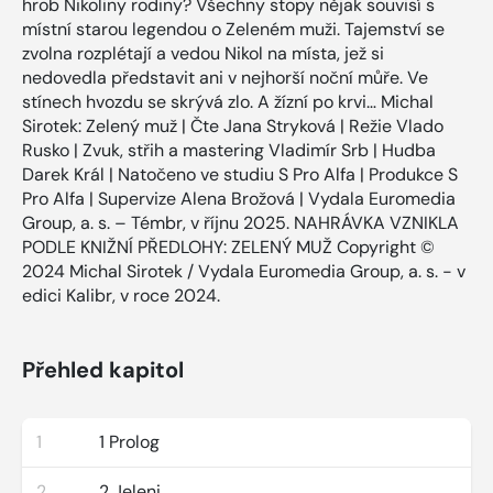
hrob Nikoliny rodiny? Všechny stopy nějak souvisí s
místní starou legendou o Zeleném muži. Tajemství se
zvolna rozplétají a vedou Nikol na místa, jež si
nedovedla představit ani v nejhorší noční můře. Ve
stínech hvozdu se skrývá zlo. A žízní po krvi… Michal
Sirotek: Zelený muž | Čte Jana Stryková | Režie Vlado
Rusko | Zvuk, střih a mastering Vladimír Srb | Hudba
Darek Král | Natočeno ve studiu S Pro Alfa | Produkce S
Pro Alfa | Supervize Alena Brožová | Vydala Euromedia
Group, a. s. – Témbr, v říjnu 2025. NAHRÁVKA VZNIKLA
PODLE KNIŽNÍ PŘEDLOHY: ZELENÝ MUŽ Copyright ©
2024 Michal Sirotek / Vydala Euromedia Group, a. s. - v
edici Kalibr, v roce 2024.
Přehled kapitol
1
1 Prolog
2
2 Jeleni