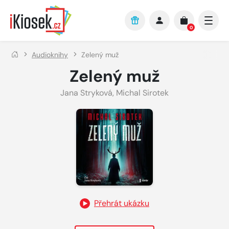
Přejít na hlavní obsah
0
Audioknihy
Zelený muž
Zelený muž
Jana Stryková
,
Michal Sirotek
Přehrát ukázku