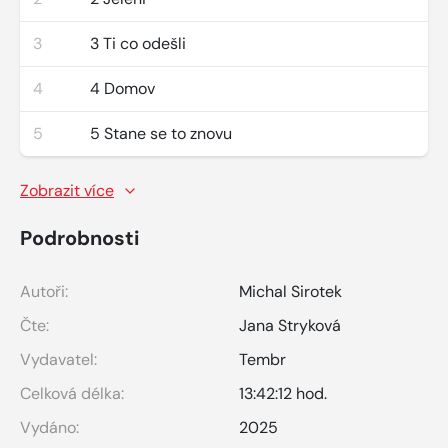
3
3 Ti co odešli
4
4 Domov
5
5 Stane se to znovu
Zobrazit více
Podrobnosti
Autoři:
Michal Sirotek
Čte:
Jana Stryková
Vydavatel:
Tembr
Celková délka:
13:42:12 hod.
Vydáno:
2025