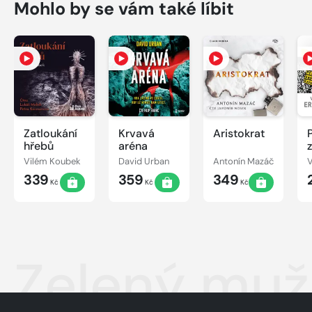
Mohlo by se vám také líbit
Zatloukání
Krvavá
Aristokrat
hřebů
aréna
Vilém Koubek
David Urban
Antonín Mazáč
V
339
359
349
Kč
Kč
Kč
Zelený muž