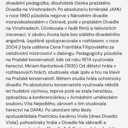
divadelní pedagožka, dlouholetá členka pražského
Divadla na Vinohradech. Po absolutoriu brněnské JAMU
v roce 1960 působila nejprve v Národním divadle
moravskoslezském v Ostravě, poté v pražském Divadle
na Vinohradech. Účinkovala v řadě filmů a televizních
inscenací. V závěru života byla bez stálého divadelního
angažmá, úspěšně spolupracovala s rozhlasem, v roce
2004 jí byla udělena Cena Františka Filipovského za
celoživotní mistrovství v dabingu. Pedagogicky působila
na Pražské konzervatoři, kde od roku 1974 vyučovala
herectví. Miriam Kantorková (1935) Od dětství hrála v
rozhlasových hrách, studovala však zpěv a hru na klavír
na Pražské konzervatoři. Během studia hrála ochotnicky
divadlo. Po absolutoriu konzervatoře vyučovala několik
let hudební výchovu, teprve poté se stala herečkou,
zpěvačkou a konferenciérkou v Armádním uměleckém
souboru Víta Nejedlého, zároveň s tím studovala
herectví na DAMU. Po ukončení této školy
spoluzakládala Poetickou kavárnu Viola (dnes Divadlo
Viola), pohostinsky hrála v Divadle Na zábradlí a