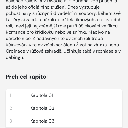
nakonec zakotvila v Divadle E. F. Buriana, kde působila
až do jeho oficiálního zrušení. Dnes vystupuje
pohostinsky s různými divadelními soubory. Během své
kariéry si zahrála několik desítek filmových a televizních
rolí, mezi její nejznámější role patří účinkování ve filmu
Romance pro křídlovku nebo ve snímku Kladivo na
čarodějnice. Z nedávných televizních rolí třeba
účinkování v televizních seriálech Život na zámku nebo
Ordinace v růžové zahradě. Účinkuje také v rozhlase a v
dabingu.
Přehled kapitol
1
Kapitola 01
2
Kapitola 02
3
Kapitola 03