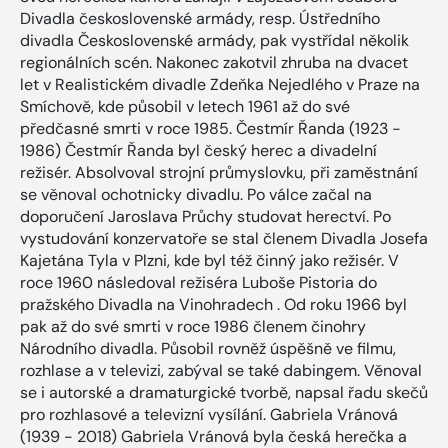
Divadla československé armády, resp. Ústředního
divadla Československé armády, pak vystřídal několik
regionálních scén. Nakonec zakotvil zhruba na dvacet
let v Realistickém divadle Zdeňka Nejedlého v Praze na
Smíchově, kde působil v letech 1961 až do své
předčasné smrti v roce 1985. Čestmír Řanda (1923 -
1986) Čestmír Řanda byl český herec a divadelní
režisér. Absolvoval strojní průmyslovku, při zaměstnání
se věnoval ochotnicky divadlu. Po válce začal na
doporučení Jaroslava Průchy studovat herectví. Po
vystudování konzervatoře se stal členem Divadla Josefa
Kajetána Tyla v Plzni, kde byl též činný jako režisér. V
roce 1960 následoval režiséra Luboše Pistoria do
pražského Divadla na Vinohradech . Od roku 1966 byl
pak až do své smrti v roce 1986 členem činohry
Národního divadla. Působil rovněž úspěšně ve filmu,
rozhlase a v televizi, zabýval se také dabingem. Věnoval
se i autorské a dramaturgické tvorbě, napsal řadu skečů
pro rozhlasové a televizní vysílání. Gabriela Vránová
(1939 - 2018) Gabriela Vránová byla česká herečka a