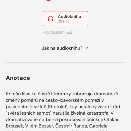
Audiokniha
269 Kč
MP3
(05:36:57 hod.)
Jak na audioknihu?
Anotace
Román klasika české literatury zobrazuje dramatické
změny poměrů na česko-bavorském pomezí v
posledním čtvrtletí 19. století, kdy ustálený životní řád
"světa lesních samot" narušila živelná katastrofa. V
dramatizované četbě na pokračování účinkují Otakar
Brousek, Vilém Besser, Čestmír Řanda, Gabriela