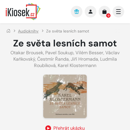
Přejít na hlavní obsah
0
Audioknihy
Ze světa lesních samot
Ze světa lesních samot
Otakar Brousek
,
Pavel Soukup
,
Vilém Besser
,
Václav
Kaňkovský
,
Čestmír Řanda
,
Jiří Hromada
,
Ludmila
Roubíková
,
Karel Klostermann
Přehrát ukázku