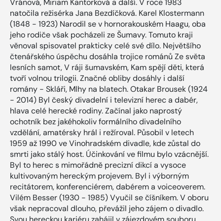
Vránová, Miriam Kantorková a další. V roce 1983
natočila režisérka Jana Bezdíčková. Karel Klostermann
(1848 - 1923) Narodil se v hornorakouském Haagu, oba
jeho rodiče však pocházeli ze Šumavy. Tomuto kraji
věnoval spisovatel prakticky celé své dílo. Největšího
čtenářského úspěchu dosáhla trojice románů Ze světa
lesních samot, V ráji šumavském, Kam spějí děti, která
tvoří volnou trilogii. Značné obliby dosáhly i další
romány - Skláři, Mlhy na blatech. Otakar Brousek (1924
- 2014) Byl český divadelní i televizní herec a dabér,
hlava celé herecké rodiny. Začínal jako naprostý
ochotník bez jakéhokoliv formálního divadelního
vzdělání, amatérsky hrál i režíroval. Působil v letech
1959 až 1990 ve Vinohradském divadle, kde zůstal do
smrti jako stálý host. Účinkování ve filmu bylo vzácnější.
Byl to herec s mimořádně precizní dikcí a vysoce
kultivovaným hereckým projevem. Byl i výborným
recitátorem, konferenciérem, dabérem a voiceoverem.
Vilém Besser (1930 - 1985) Vyučil se číšníkem. V oboru
však nepracoval dlouho, převážil jeho zájem o divadlo.
Svou hereckou kariéru zahájil v zájezdovém souboru