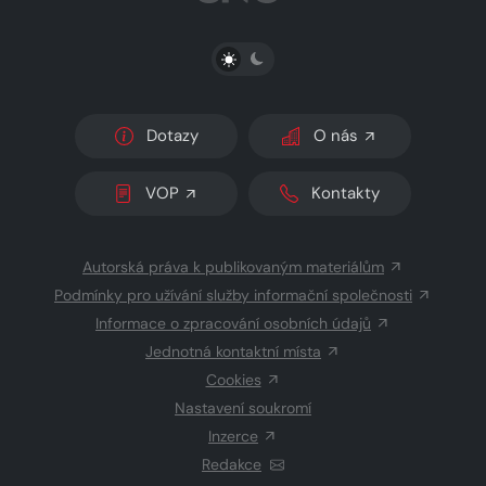
PŘEPNOUT SVĚTLÝ/TMAVÝ REŽIM
Dotazy
O nás
VOP
Kontakty
Autorská práva k publikovaným materiálům
Podmínky pro užívání služby informační společnosti
Informace o zpracování osobních údajů
Jednotná kontaktní místa
Cookies
Nastavení soukromí
Inzerce
Redakce