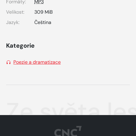
Formáty:
MP3
Velikost:
309 MiB
Jazyk:
Čeština
Kategorie
Poezie a dramatizace
Ze světa le