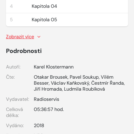
4
Kapitola 04
5
Kapitola 05
Zobrazit více
Podrobnosti
Autoři:
Karel Klostermann
Čte:
Otakar Brousek
,
Pavel Soukup
,
Vilém
Besser
,
Václav Kaňkovský
,
Čestmír Řanda
,
Jiří Hromada
,
Ludmila Roubíková
Vydavatel:
Radioservis
Celková
05:36:57 hod.
délka:
Vydáno:
2018