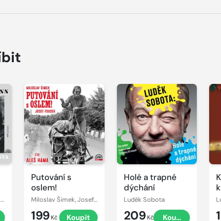
íbit
Přehrát
Přehrát
P
ukázku
ukázku
u
Putování s
Holé a trapné
K
oslem!
dýchání
k
N
Miloslav Šimek, Jiří Grossmann
Miloslav Šimek, Josef Fousek
Luděk Sobota
199
209
Koupit
Koupit
Kč
Kč