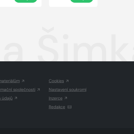
a Šimk
materiálům
Cookies
rmační společnosti
Nastavení soukromí
h údajů
Inzerce
Redakce