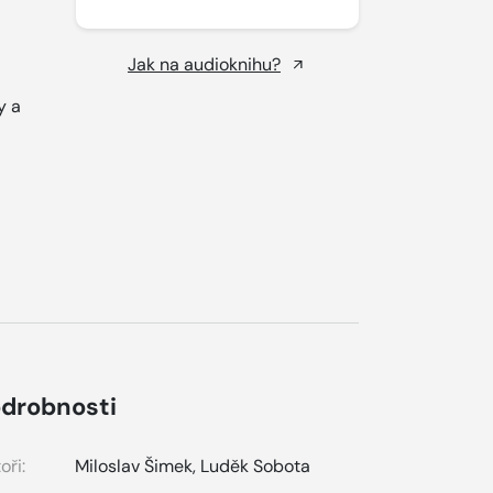
Jak na audioknihu?
y a
drobnosti
oři:
Miloslav Šimek
,
Luděk Sobota