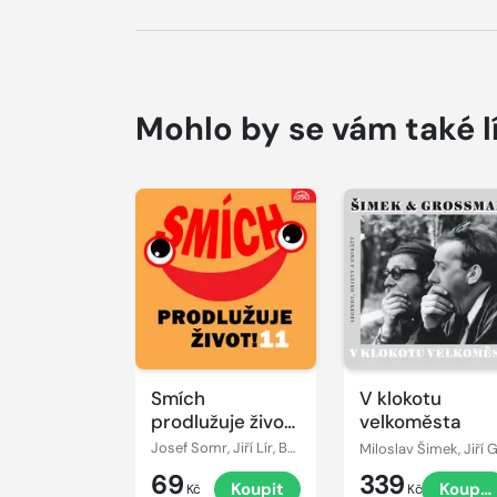
Mohlo by se vám také l
Přehrát
Přehrát
ukázku
ukázku
Smích
V klokotu
prodlužuje život!
velkoměsta
11
Josef Somr, Jiří Lír, Barbora Hrzánová, Jiří Grossmann, Václav Postránecký, Miroslav Moravec, Jiří Štuchal, Josef Velda, Miloslav Šimek, František Nepil
69
339
Koupit
Koupit
Kč
Kč