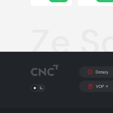
Ze S
Dotazy
PŘEPNOUT SVĚTLÝ/TMAVÝ REŽIM
VOP