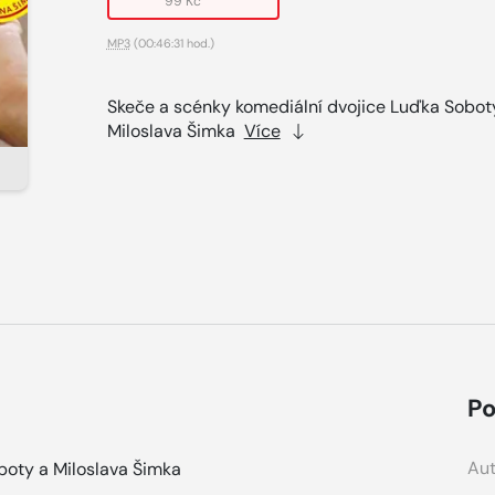
99 Kč
MP3
(00:46:31 hod.)
Skeče a scénky komediální dvojice Luďka Sobot
Miloslava Šimka
Více
Po
Aut
boty a Miloslava Šimka