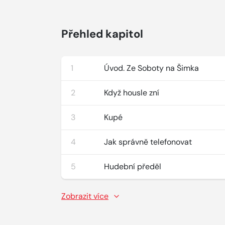
Přehled kapitol
1
Úvod. Ze Soboty na Šimka
2
Když housle zní
3
Kupé
4
Jak správně telefonovat
5
Hudební předěl
Zobrazit více