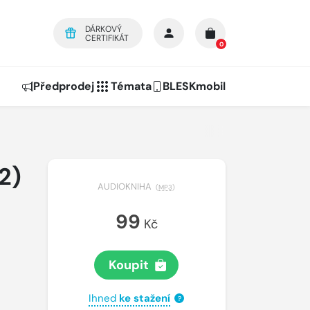
DÁRKOVÝ
CERTIFIKÁT
0
Předprodej
Témata
BLESKmobil
2)
AUDIOKNIHA
(
MP3
)
99
Kč
Koupit
Ihned
ke stažení
?