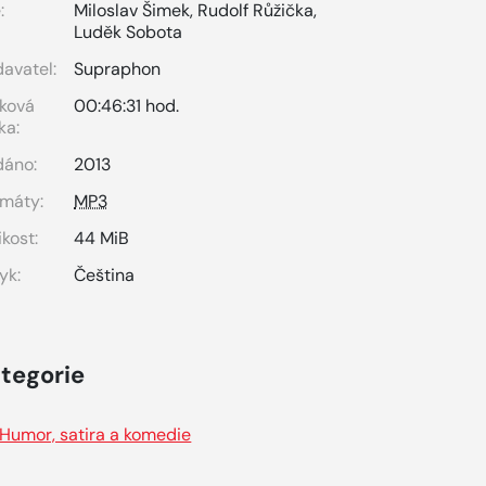
:
Miloslav Šimek
,
Rudolf Růžička
,
Luděk Sobota
avatel:
Supraphon
ková
00:46:31 hod.
ka:
dáno:
2013
máty:
MP3
ikost:
44 MiB
yk:
Čeština
tegorie
Humor, satira a komedie