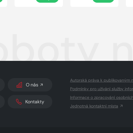
oboty n
Autorská práva k publikovaným 
O nás
Podmínky pro užívání služby info
Informace o zpracování osobníc
Kontakty
Jednotná kontaktní místa