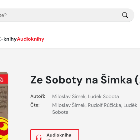
E-knihy
Audioknihy
Ze Soboty na Šimka (
Autoři:
Miloslav Šimek
,
Luděk Sobota
Čte:
Miloslav Šimek
,
Rudolf Růžička
,
Luděk
Sobota
Audiokniha