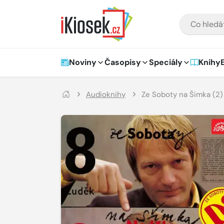
Přejít na hlavní obsah
VYHLEDÁVÁNÍ
Hlavní navigace
Noviny
Časopisy
Speciály
Knihy
Audioknihy
Ze Soboty na Šimka (2)