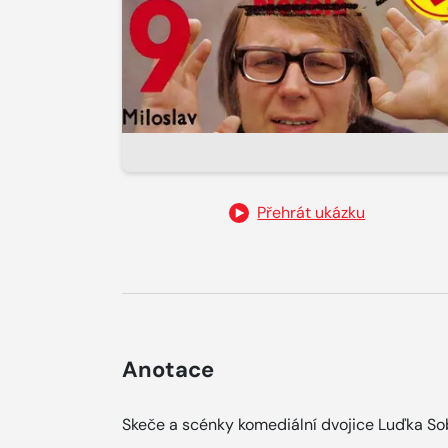
Přehrát ukázku
Anotace
Skeče a scénky komediální dvojice Luďka So