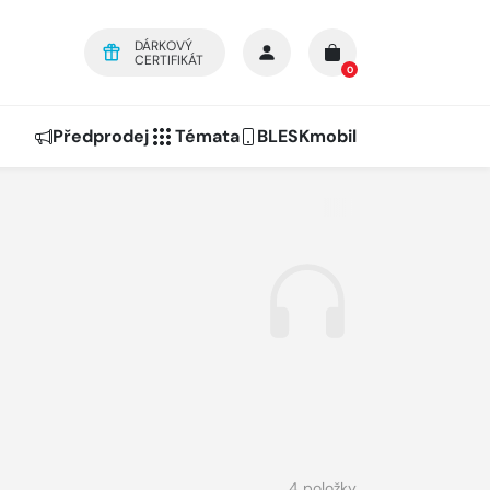
DÁRKOVÝ
CERTIFIKÁT
0
Předprodej
Témata
BLESKmobil
4 položky