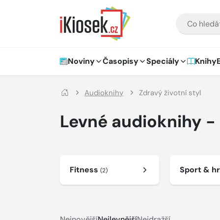
Přejít na hlavní obsah
VYHLEDÁVÁNÍ
Hlavní navigace
Noviny
Časopisy
Speciály
Knihy
Audioknihy
Zdravý životní styl
Levné audioknihy - 
Fitness
Sport & h
(2)
Nejnovější
Nejlevnější
Nejdražší