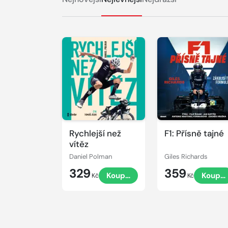
Přehrát
Přehrát
ukázku
ukázku
Rychlejší než
F1: Přísně tajné
vítěz
Daniel Polman
Giles Richards
329
359
Koupit
Koupit
Kč
Kč