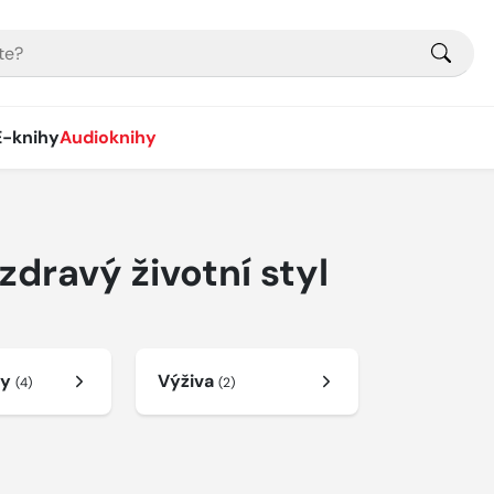
E-knihy
Audioknihy
zdravý životní styl
ry
Výživa
(4)
(2)