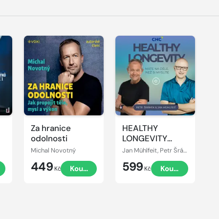
Přehrát
ukázku
Za hranice
HEALTHY
odolnosti
LONGEVITY
Máte na déle,
Michal Novotný
Jan Mühlfeit, Petr Šrámek
než si myslíte
449
599
Koupit
Koupit
Kč
Kč