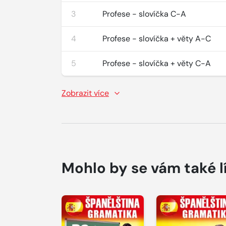
3
Profese - slovíčka C-A
4
Profese - slovíčka + věty A-C
5
Profese - slovíčka + věty C-A
Zobrazit více
Mohlo by se vám také l
Přehrát
Přehrát
ukázku
ukázku