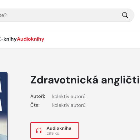
E-knihy
Audioknihy
Zdravotnická angličt
Autoři:
kolektiv autorů
Čte:
kolektiv autorů
Audiokniha
299 Kč