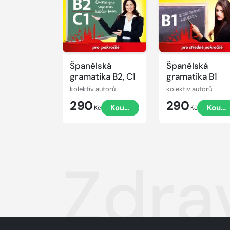
Španělská
Španělská
gramatika B2, C1
gramatika B1
kolektiv autorů
kolektiv autorů
290
290
Koupit
Koupi
Kč
Kč
Zdra