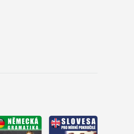
řehrát
kázku