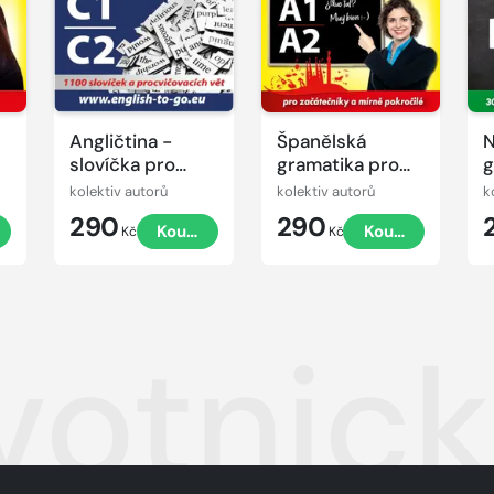
Angličtina -
Španělská
slovíčka pro
gramatika pro
g
pokročilé C1-C2
začátečníky a
kolektiv autorů
kolektiv autorů
k
mírně pokročilé
290
290
t
Koupit
Koupit
A1, A2
Kč
Kč
votnick