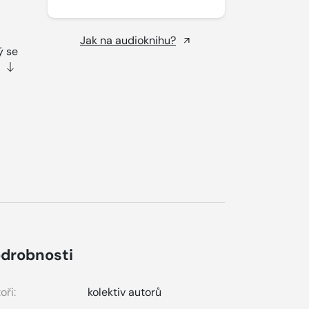
Jak na audioknihu?
ý se
drobnosti
oři:
kolektiv autorů