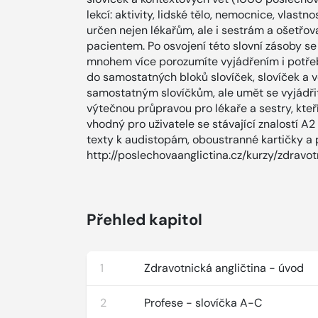
lekcí: aktivity, lidské tělo, nemocnice, vlastn
určen nejen lékařům, ale i sestrám a ošetřov
pacientem. Po osvojení této slovní zásoby s
mnohem více porozumíte vyjádřením i potře
do samostatných bloků slovíček, slovíček a v
samostatným slovíčkům, ale umět se vyjádřit
výtečnou průpravou pro lékaře a sestry, kteří 
vhodný pro uživatele se stávající znalostí A2
texty k audistopám, oboustranné kartičky a 
http://poslechovaanglictina.cz/kurzy/zdravot
Přehled kapitol
1
Zdravotnická angličtina - úvod
2
Profese - slovíčka A-C