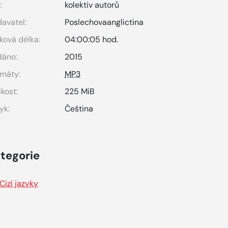
:
kolektiv autorů
avatel:
Poslechovaanglictina
ková délka:
04:00:05 hod.
dáno:
2015
máty:
MP3
ikost:
225 MiB
yk:
Čeština
tegorie
Cizí jazyky