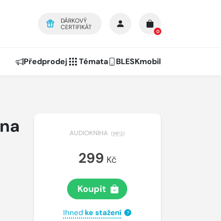
DÁRKOVÝ
CERTIFIKÁT
0
Předprodej
Témata
BLESKmobil
ina
AUDIOKNIHA
(
MP3
)
299
Kč
Koupit
Ihned
ke stažení
?