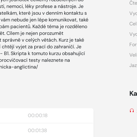
Čte
osti, nemoci, léky profese a nástroje. Je
atelkám, které jsou v denním kontaktu s
Vyd
e vám nebude jen lépe komunikovat, také
Cel
bám pacientů. Každé téma je rozděleno
ět. Cílem je nejen porozumět
Vy
 správně v celých větách. Kurz je také
For
chtějí vyjet za prací do zahraničí. Je
 - B1. Skripta k tomuto kurzu obsahující
Vel
procvičovací testy naleznete na
Jaz
nicka-anglictina/
Ka
00:00:18
00:01:38