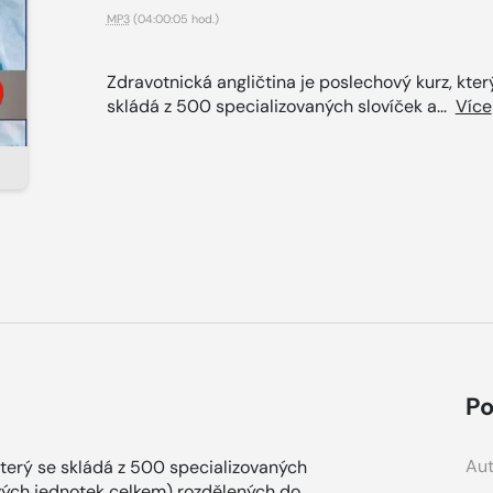
MP3
(04:00:05 hod.)
Zdravotnická angličtina je poslechový kurz, kter
skládá z 500 specializovaných slovíček a...
Více
Po
Aut
který se skládá z 500 specializovaných
vých jednotek celkem) rozdělených do