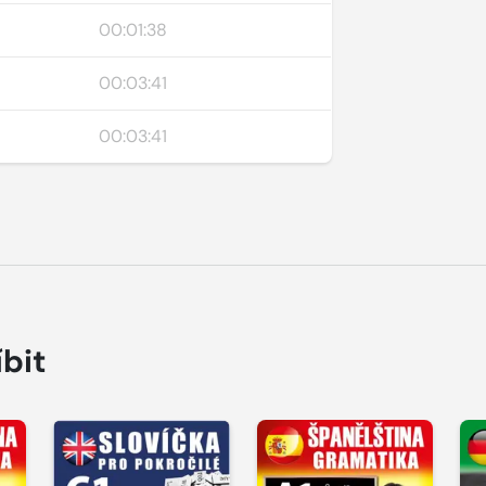
00:01:38
00:03:41
00:03:41
íbit
Přehrát
Přehrát
P
ukázku
ukázku
u