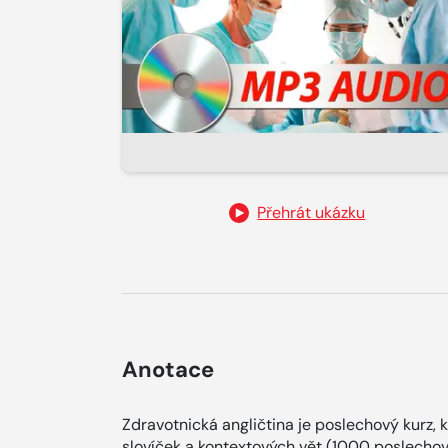
Přehrát ukázku
Anotace
Zdravotnická angličtina je poslechový kurz, 
slovíček a kontextových vět (1000 poslecho