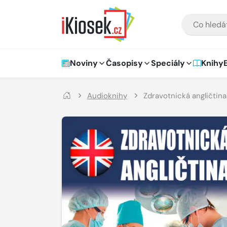
Přejít na hlavní obsah
VYHLEDÁVÁNÍ
Hlavní navigace
Noviny
Časopisy
Speciály
Knihy
Audioknihy
Zdravotnická angličtina