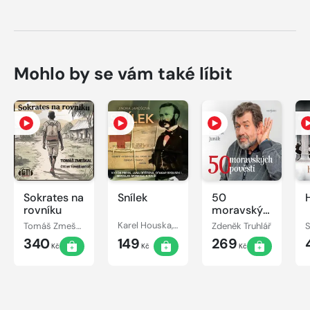
Mohlo by se vám také líbit
Sokrates na
Snílek
50
rovníku
moravských
pověstí
Tomáš Zmeškal
Karel Houska, Otakar Brousek, Jindřiška Jarošová, Jana Dítětová, Viktor Preiss, Josef Chvalina, Miroslav Masopust, Petr Svojtka, Miroslav Moravec
Zdeněk Truhlář
S
340
149
269
Kč
Kč
Kč