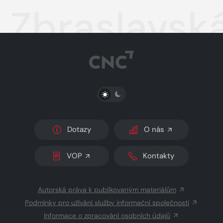
Zbraslavská
PŘEPNOUT SVĚTLÝ/TMAVÝ REŽIM
Dotazy
O nás
VOP
Kontakty
Autorská práva k publikovaným materiálům
Podmínky pro užívání služby informační společnosti
Informace o zpracování osobních údajů