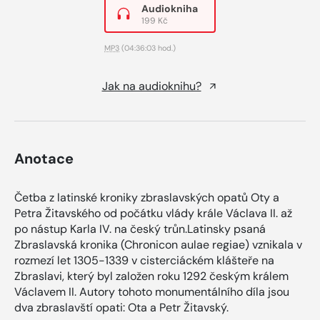
Audiokniha
199 Kč
MP3
(04:36:03 hod.)
Jak na audioknihu?
Anotace
Četba z latinské kroniky zbraslavských opatů Oty a
Petra Žitavského od počátku vlády krále Václava II. až
po nástup Karla IV. na český trůn.Latinsky psaná
Zbraslavská kronika (Chronicon aulae regiae) vznikala v
rozmezí let 1305-1339 v cisterciáckém klášteře na
Zbraslavi, který byl založen roku 1292 českým králem
Václavem II. Autory tohoto monumentálního díla jsou
dva zbraslavští opati: Ota a Petr Žitavský.