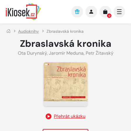
Přejít na hlavní obsah
0
Audioknihy
Zbraslavská kronika
Zbraslavská kronika
Ota Durynský
,
Jaromír Meduna
,
Petr Žitavský
Přehrát ukázku