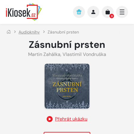
Přejít na hlavní obsah
0
Audioknihy
Zásnubní prsten
Zásnubní prsten
Martin Zahálka
,
Vlastimil Vondruška
Přehrát ukázku