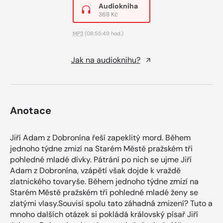
Audiokniha
368 Kč
MP3
(08:55:49 hod.)
Jak na audioknihu?
Anotace
Jiří Adam z Dobronína řeší zapeklitý mord. Během
jednoho týdne zmizí na Starém Městě pražském tři
pohledné mladé dívky. Pátrání po nich se ujme Jiří
Adam z Dobronína, vzápětí však dojde k vraždě
zlatnického tovaryše. Během jednoho týdne zmizí na
Starém Městě pražském tři pohledné mladé ženy se
zlatými vlasy.Souvisí spolu tato záhadná zmizení? Tuto a
mnoho dalších otázek si pokládá královský písař Jiří