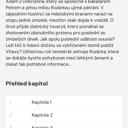
Adam z Dobronína, který se společně s bakalářem
Petrem a jehou milou Rozárkou ujímá pátrání. V
zájezdním hostinci za městskými branami narazí na
stopu jedné zmizelé, mezitím však dojde k vraždě. O
život přijde zlatnický tovaryš, který pomáhal se
zhotovením zásnubního prstenu pro poslední ze
zmizelých dívek. Jak spolu poslední události souvisí?
Leží klíč k řešení zločinu ve vykřičeném domě poblíž
Vltavy? Užitečnou roli tentokrát sehraje Rozárka, která
se dokáže bystře pohybovat mezi lehkými ženami a
získat tak potřebné informace...
Přehled kapitol
1
Kapitola 1
2
Kapitola 2
3
Kapitola 3