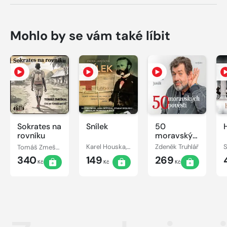
Mohlo by se vám také líbit
Sokrates na
Snílek
50
rovníku
moravských
pověstí
Tomáš Zmeškal
Karel Houska, Otakar Brousek, Jindřiška Jarošová, Jana Dítětová, Viktor Preiss, Josef Chvalina, Miroslav Masopust, Petr Svojtka, Miroslav Moravec
Zdeněk Truhlář
S
340
149
269
Kč
Kč
Kč