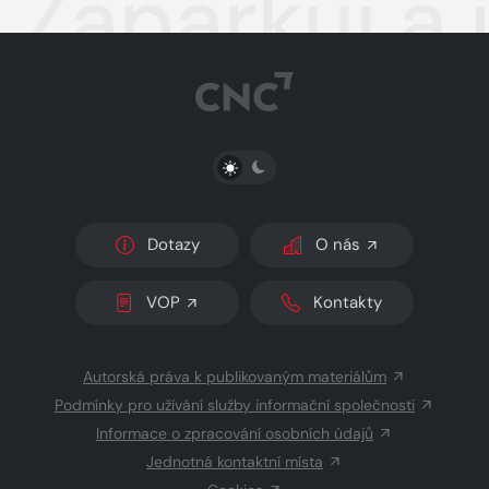
Zaparkuj a
PŘEPNOUT SVĚTLÝ/TMAVÝ REŽIM
Dotazy
O nás
VOP
Kontakty
Autorská práva k publikovaným materiálům
Podmínky pro užívání služby informační společnosti
Informace o zpracování osobních údajů
Jednotná kontaktní místa