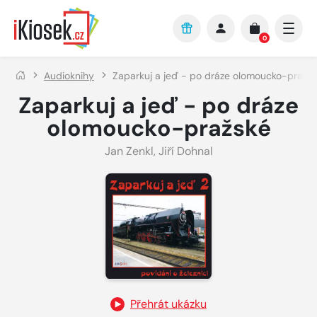
Přejít na hlavní obsah
0
Audioknihy
Zaparkuj a jeď - po dráze olomoucko-pražs
Zaparkuj a jeď - po dráze
olomoucko-pražské
Jan Zenkl
,
Jiří Dohnal
Přehrát ukázku