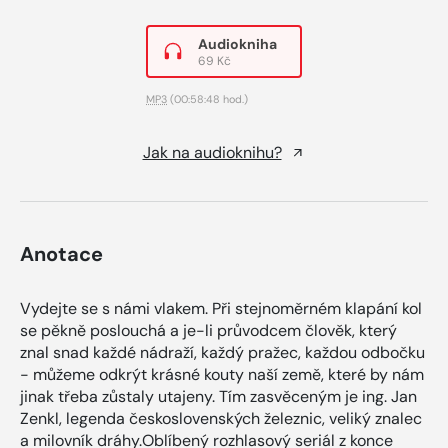
Audiokniha
69 Kč
MP3
(00:58:48 hod.)
Jak na audioknihu?
Anotace
Vydejte se s námi vlakem. Při stejnoměrném klapání kol
se pěkně poslouchá a je-li průvodcem člověk, který
znal snad každé nádraží, každý pražec, každou odbočku
- můžeme odkrýt krásné kouty naší země, které by nám
jinak třeba zůstaly utajeny. Tím zasvěceným je ing. Jan
Zenkl, legenda československých železnic, veliký znalec
a milovník dráhy.Oblíbený rozhlasový seriál z konce