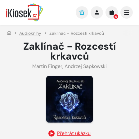
Přejít na hlavní obsah
0
Audioknihy
Zaklínač - Rozcestí krkavců
Zaklínač - Rozcestí
krkavců
Martin Finger
,
Andrzej Sapkowski
Přehrát ukázku