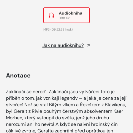
Audiokniha
388 Kč
MP3
(09:22:38 hod.)
Jak na audioknihu?
Anotace
Zaklínači se nerodí. Zaklínači jsou vytvářeni.Toto je
příběh o tom, jak vznikají legendy – a jaká je cena za její
stvoření.Než se stal Bílým vlkem a Řezníkem z Blavikenu,
byl Geralt z Rivie pouhým čerstvým absolventem Kaer
Morhen, který vstoupil do světa, jenž jeho druhu
nerozumí ani ho nevítá.A když se naivní hrdinský čin
ošklivě zvrtne, Geralta zachrání před oprátkou jen