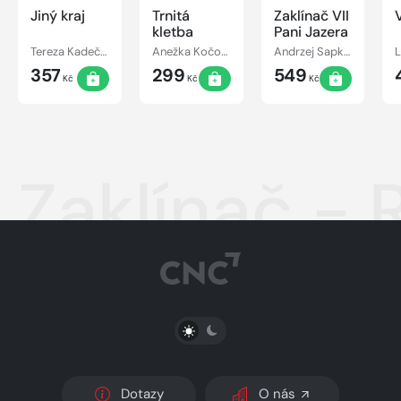
Jiný kraj
Trnitá
Zaklínač VII
kletba
Pani Jazera
Tereza Kadečková, Tereza Matoušková
Anežka Kočová
Andrzej Sapkowski
357
299
549
Kč
Kč
Kč
Zaklínač - 
PŘEPNOUT SVĚTLÝ/TMAVÝ REŽIM
Dotazy
O nás