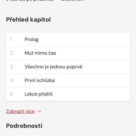
Přehled kapitol
1
Prolog
2
Muž mimo čas
3
Všechno je jednou poprvé
4
První schůzka
5
Lekce přežití
Zobrazit více
Podrobnosti