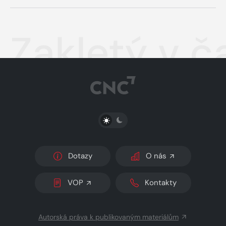
Zakletý v č
PŘEPNOUT SVĚTLÝ/TMAVÝ REŽIM
Dotazy
O nás
VOP
Kontakty
Autorská práva k publikovaným materiálům