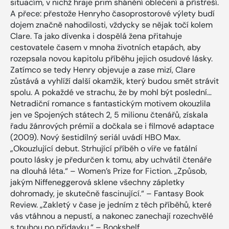
situacím, v nichž hraje prim shánění oblečení a přístřeší.
A přece: přestože Henryho časoprostorové výlety budí
dojem značně nahodilosti, vždycky se nějak točí kolem
Clare. Ta jako dívenka i dospělá žena přitahuje
cestovatele časem v mnoha životních etapách, aby
rozepsala novou kapitolu příběhu jejich osudové lásky.
Zatímco se tedy Henry objevuje a zase mizí, Clare
zůstává a vyhlíží další okamžik, který budou smět strávit
spolu. A pokaždé ve strachu, že by mohl být poslední…
Netradiční romance s fantastickým motivem okouzlila
jen ve Spojených státech 2, 5 milionu čtenářů, získala
řadu žánrových prémií a dočkala se i filmové adaptace
(2009). Nový šestidílný seriál uvádí HBO Max.
„Okouzlující debut. Strhující příběh o víře ve fatální
pouto lásky je předurčen k tomu, aby uchvátil čtenáře
na dlouhá léta.“ – Women’s Prize for Fiction. „Způsob,
jakým Niffeneggerová sklene všechny zápletky
dohromady, je skutečně fascinující.“ – Fantasy Book
Review. „Zakletý v čase je jedním z těch příběhů, které
vás vtáhnou a nepustí, a nakonec zanechají rozechvělé
s touhou po přídavku.“ – Bookshelf.