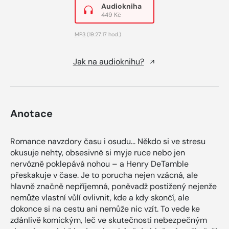
Audiokniha
449 Kč
MP3
(19:27:17 hod.)
Jak na audioknihu?
Anotace
Romance navzdory času i osudu... Někdo si ve stresu
okusuje nehty, obsesivně si myje ruce nebo jen
nervózně poklepává nohou – a Henry DeTamble
přeskakuje v čase. Je to porucha nejen vzácná, ale
hlavně značně nepříjemná, poněvadž postižený nejenže
nemůže vlastní vůlí ovlivnit, kde a kdy skončí, ale
dokonce si na cestu ani nemůže nic vzít. To vede ke
zdánlivě komickým, leč ve skutečnosti nebezpečným