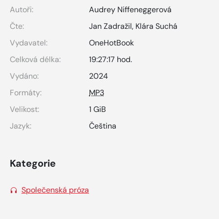
Autoři:
Audrey Niffeneggerová
Čte:
Jan Zadražil
,
Klára Suchá
Vydavatel:
OneHotBook
Celková délka:
19:27:17 hod.
Vydáno:
2024
Formáty:
MP3
Velikost:
1 GiB
Jazyk:
Čeština
Kategorie
Společenská próza