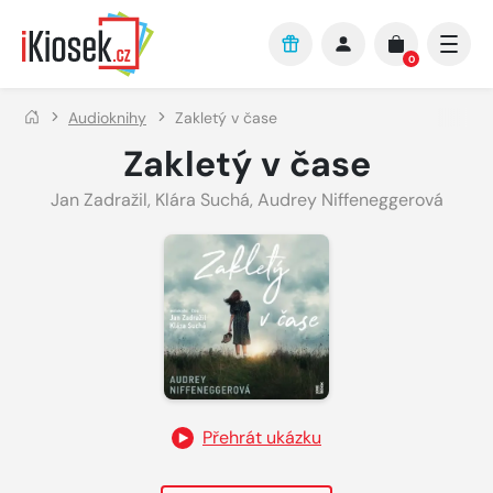
Přejít na hlavní obsah
0
Audioknihy
Zakletý v čase
Zakletý v čase
Jan Zadražil
,
Klára Suchá
,
Audrey Niffeneggerová
Přehrát ukázku