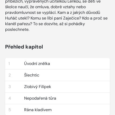
příbězích, vyprávěných učitelkou Lenkou, se děti ve
školce naučí, že omluva, dobré vztahy nebo
pravdomluvnost se vyplácí. Kam a z jakých důvodů
Huňáč utekl? Komu se líbí paní Zaječice? Kdo a proč se
klaněl pařezu? To se dozvíte, až si pohádky
poslechnete.
Přehled kapitol
1
Úvodní znělka
2
Šlechtic
3
Zlobivý Filípek
4
Nepodařená tůra
5
Rána kladivem