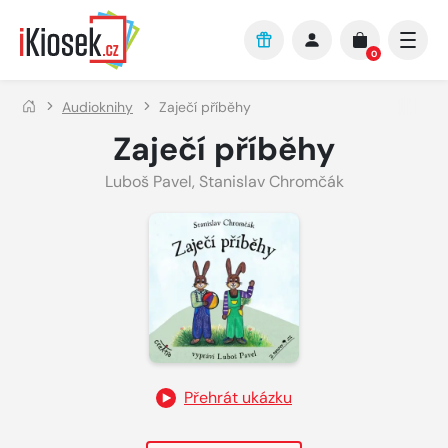
Přejít na hlavní obsah
0
Audioknihy
Zaječí příběhy
Zaječí příběhy
Luboš Pavel
,
Stanislav Chromčák
Přehrát ukázku