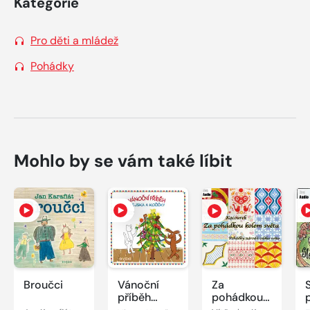
Kategorie
Pro děti a mládež
Pohádky
Mohlo by se vám také líbit
Broučci
Vánoční
Za
příběh
pohádkou
pejska a
kolem