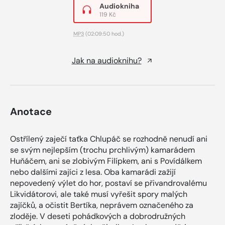
Audiokniha
119 Kč
MP3
(02:09:50 hod.)
Jak na audioknihu?
Anotace
Ostřílený zaječí taťka Chlupáč se rozhodně nenudí ani
se svým nejlepším (trochu prchlivým) kamarádem
Huňáčem, ani se zlobivým Filípkem, ani s Povídálkem
nebo dalšími zajíci z lesa. Oba kamarádi zažijí
nepovedený výlet do hor, postaví se přivandrovalému
Likvidátorovi, ale také musí vyřešit spory malých
zajíčků, a očistit Bertíka, neprávem označeného za
zloděje. V deseti pohádkových a dobrodružných