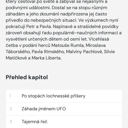
který cestoval po světě a zabýval se nejasnými a
podivnými událostmi. Dostal se na stopu různým
záhadám a jeho zkoumání nadpřirozena jej často
přivedlo do nebezpečných situací. Ve výzkumech nyní
pokračují Petr a Pavla. Napínavé a strašidelné povídky
zároveň obsahují řadu populárně-naučných informací a
vysvětlení určených dětem od osmi let. Vícehlasá
četba v podání herců Matouše Rumla, Miroslava
Táborského, Pavla Rímského, Malvíny Pachlové, Silvie
Matičkové a Marka Liberta.
Přehled kapitol
1
Po stopách lochnesské příšery
2
Záhada jménem UFO
3
Tajemná řeč