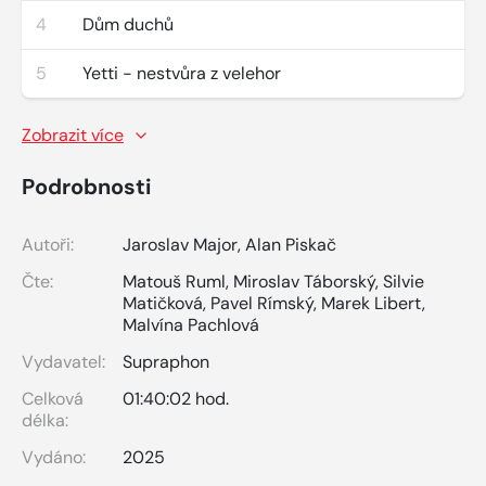
4
Dům duchů
5
Yetti - nestvůra z velehor
Zobrazit více
Podrobnosti
Autoři:
Jaroslav Major
,
Alan Piskač
Čte:
Matouš Ruml
,
Miroslav Táborský
,
Silvie
Matičková
,
Pavel Rímský
,
Marek Libert
,
Malvína Pachlová
Vydavatel:
Supraphon
Celková
01:40:02 hod.
délka:
Vydáno:
2025