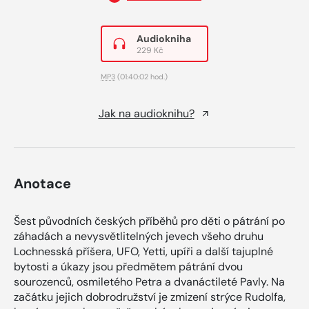
Audiokniha
229 Kč
MP3
(01:40:02 hod.)
Jak na audioknihu?
Anotace
Šest původních českých příběhů pro děti o pátrání po
záhadách a nevysvětlitelných jevech všeho druhu
Lochnesská příšera, UFO, Yetti, upíři a další tajuplné
bytosti a úkazy jsou předmětem pátrání dvou
sourozenců, osmiletého Petra a dvanáctileté Pavly. Na
začátku jejich dobrodružství je zmizení strýce Rudolfa,