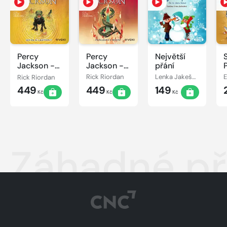
Percy
Percy
Největší
Jackson -
Jackson -
přání
Bitva o
Poslední z
Rick Riordan
Rick Riordan
Lenka Jakešová
labyrint
bohů
449
449
149
Kč
Kč
Kč
Záhadné př