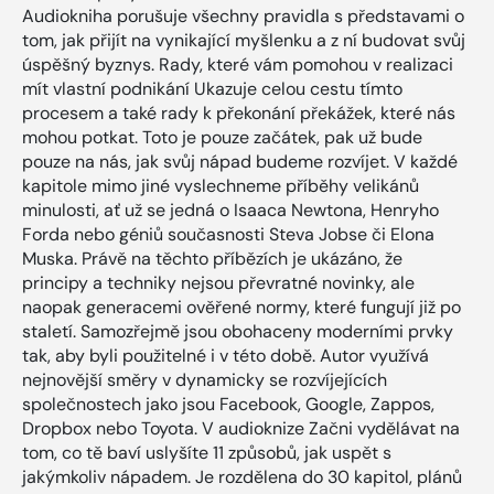
Audiokniha porušuje všechny pravidla s představami o
tom, jak přijít na vynikající myšlenku a z ní budovat svůj
úspěšný byznys. Rady, které vám pomohou v realizaci
mít vlastní podnikání Ukazuje celou cestu tímto
procesem a také rady k překonání překážek, které nás
mohou potkat. Toto je pouze začátek, pak už bude
pouze na nás, jak svůj nápad budeme rozvíjet. V každé
kapitole mimo jiné vyslechneme příběhy velikánů
minulosti, ať už se jedná o Isaaca Newtona, Henryho
Forda nebo géniů současnosti Steva Jobse či Elona
Muska. Právě na těchto příbězích je ukázáno, že
principy a techniky nejsou převratné novinky, ale
naopak generacemi ověřené normy, které fungují již po
staletí. Samozřejmě jsou obohaceny moderními prvky
tak, aby byli použitelné i v této době. Autor využívá
nejnovější směry v dynamicky se rozvíjejících
společnostech jako jsou Facebook, Google, Zappos,
Dropbox nebo Toyota. V audioknize Začni vydělávat na
tom, co tě baví uslyšíte 11 způsobů, jak uspět s
jakýmkoliv nápadem. Je rozdělena do 30 kapitol, plánů