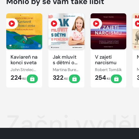
Mohlo by se vám také líbit
Kaviareň na
Jak mluvit
V zajetí
konci sveta
s dětmi o
narcismu
penězích
John Strelecky
Martina Burešová
Robert Tomšík
224
322
254
Kč
Kč
Kč
Začni vyděl