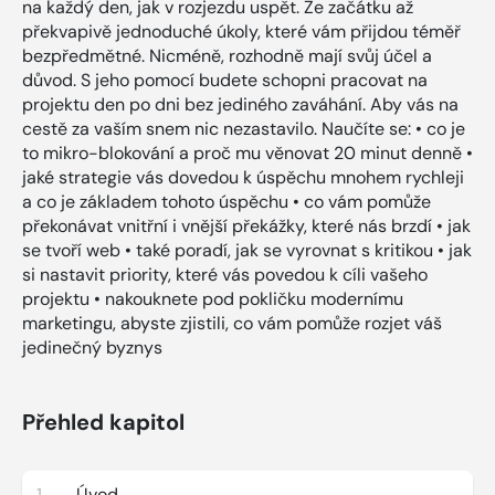
na každý den, jak v rozjezdu uspět. Ze začátku až
překvapivě jednoduché úkoly, které vám přijdou téměř
bezpředmětné. Nicméně, rozhodně mají svůj účel a
důvod. S jeho pomocí budete schopni pracovat na
projektu den po dni bez jediného zaváhání. Aby vás na
cestě za vaším snem nic nezastavilo. Naučíte se: • co je
to mikro-blokování a proč mu věnovat 20 minut denně •
jaké strategie vás dovedou k úspěchu mnohem rychleji
a co je základem tohoto úspěchu • co vám pomůže
překonávat vnitřní i vnější překážky, které nás brzdí • jak
se tvoří web • také poradí, jak se vyrovnat s kritikou • jak
si nastavit priority, které vás povedou k cíli vašeho
projektu • nakouknete pod pokličku modernímu
marketingu, abyste zjistili, co vám pomůže rozjet váš
jedinečný byznys
Přehled kapitol
1
Úvod