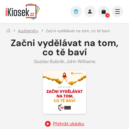
Přejít na hlavní obsah
0
Audioknihy
Začni vydělávat na tom, co tě baví
Začni vydělávat na tom,
co tě baví
Gustav Bubník
,
John Williams
Přehrát ukázku