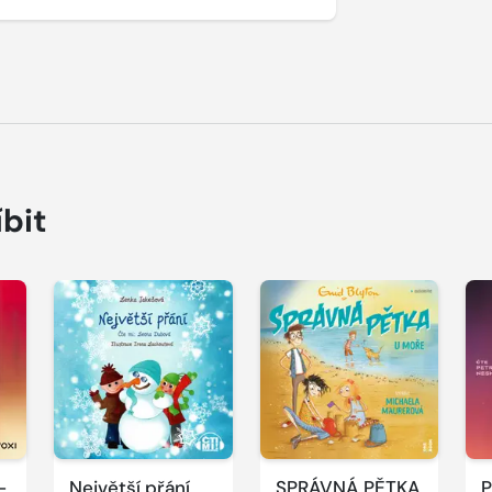
íbit
Přehrát
Přehrát
P
ukázku
ukázku
u
-
Největší přání
SPRÁVNÁ PĚTKA
P