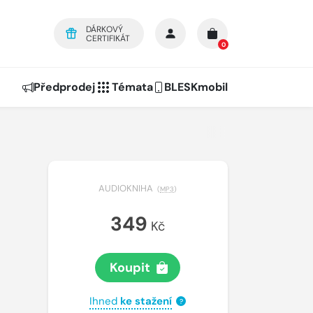
DÁRKOVÝ
CERTIFIKÁT
0
Předprodej
Témata
BLESKmobil
AUDIOKNIHA
(
MP3
)
349
Kč
Koupit
Ihned
ke stažení
?