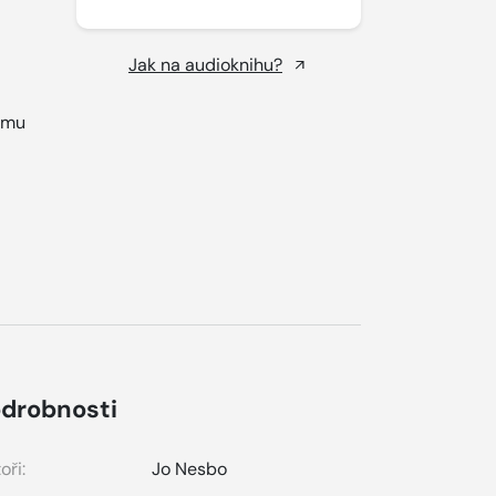
Jak na audioknihu?
tomu
drobnosti
oři:
Jo Nesbo