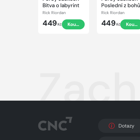
Bitva o labyrint
Poslední z boh
Rick Riordan
Rick Riordan
449
449
Koupit
Koupi
Kč
Kč
Zach
Dotazy