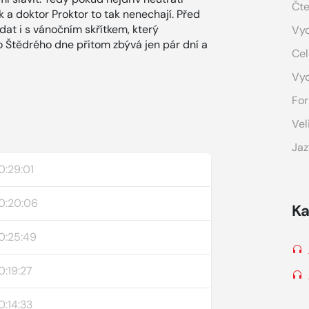
Čte
k a doktor Proktor to tak nenechají. Před
dat i s vánočním skřítkem, který
Vyd
o Štědrého dne přitom zbývá jen pár dní a
Cel
Vy
For
Vel
Jaz
0:29:01
0:20:06
Ka
0:25:49
0:19:27
0:14:33