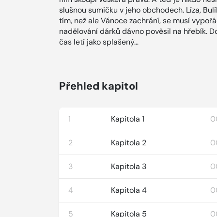
slušnou sumičku v jeho obchodech. Líza, Bulí
tím, než ale Vánoce zachrání, se musí vypořá
nadělování dárků dávno pověsil na hřebík. D
čas letí jako splašený…
Přehled kapitol
1
Kapitola 1
0
2
Kapitola 2
0
3
Kapitola 3
0
4
Kapitola 4
0
5
Kapitola 5
0