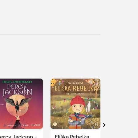
řehrát
kázku
Přehrát
Přehrát
ukázku
ukázku
Další
ercy Jackson -
Eliška Rebelka
Přístav vo