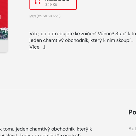
349 Kč
MP3
(05:58:59 hod.)
Víte, co potřebujete ke zničení Vánoc? Stačí k 
jeden chamtivý obchodník, který k nim skoupí...
Více
Po
Aut
 k tomu jeden chamtivý obchodník, který k
í slavit. Tedy pokud nejdřív neutratí