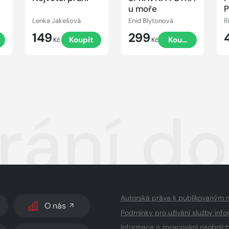
ů
u moře
P
Lenka Jakešová
Enid Blytonová
R
149
299
t
Koupit
Koupit
Kč
Kč
rání do
Autorská práva k publikovaným 
O nás
Podmínky pro užívání služby info
Informace o zpracování osobníc