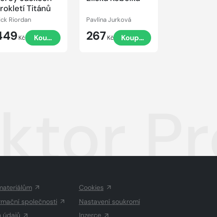
rokletí Titánů
ick Riordan
Pavlína Jurková
Jaroslav Fogl
449
267
449
Koupit
Koupit
Kč
Kč
Kč
ktor P
materiálům
Cookies
rmační společnosti
Nastavení soukromí
h údajů
Inzerce