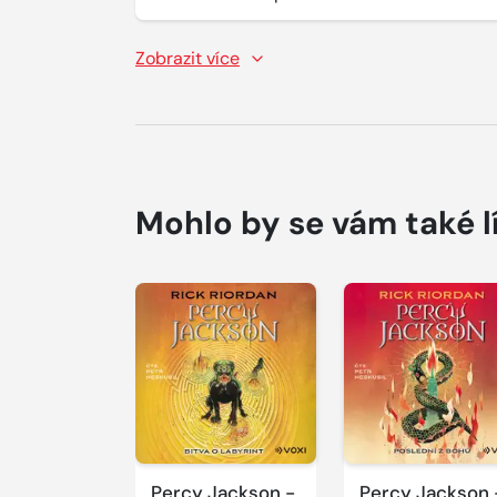
Zobrazit více
Mohlo by se vám také l
Přehrát
Přehrát
ukázku
ukázku
Percy Jackson -
Percy Jackson 