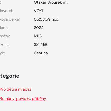
:
Otakar Brousek ml.
avatel:
VOXI
ková délka:
05:58:59 hod.
dáno:
2022
máty:
MP3
ikost:
331 MiB
yk:
Čeština
tegorie
Pro děti a mládež
Romány, povídky, příběhy