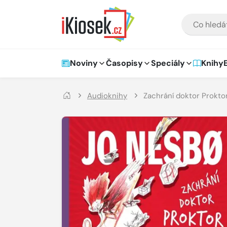
Přejít na hlavní obsah
VYHLEDÁVÁNÍ
Hlavní navigace
Noviny
Časopisy
Speciály
Knihy
Audioknihy
Zachrání doktor Prokt