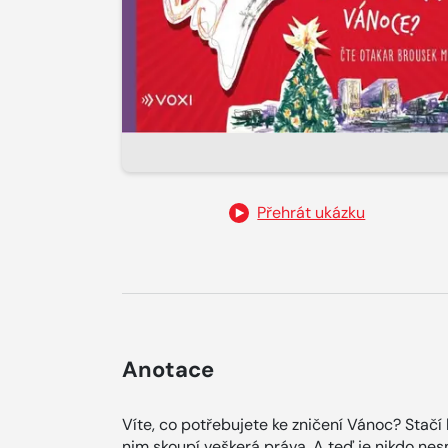
Přehrát ukázku
Anotace
Víte, co potřebujete ke zničení Vánoc? Stačí
nim skoupí veškerá práva. A teď je nikdo nesm