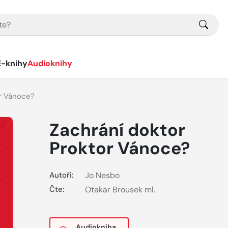
E-knihy
Audioknihy
or Vánoce?
Zachrání doktor
Proktor Vánoce?
Autoři:
Jo Nesbo
Čte:
Otakar Brousek ml.
Audiokniha