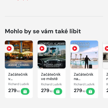
Mohlo by se vám také líbit
Začátečník
Začátečník
Začátečník
v
ve městě
na
restauraci
dovolené
Richard Ludvík
Richard Ludvík
Richard Ludvík
R
279
279
279
Kč
Kč
Kč