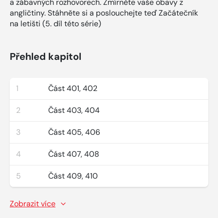
a zábavných rozhovorech. Zmírněte vaše obavy z
angličtiny. Stáhněte si a poslouchejte teď Začátečník
na letišti (5. díl této série)
Přehled kapitol
1
Část 401, 402
2
Část 403, 404
3
Část 405, 406
4
Část 407, 408
5
Část 409, 410
Zobrazit více