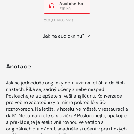
Audiokniha
279 Kč
MP3
(06:41:06 hod.)
Jak na audioknihu?
Anotace
Jak se jednoduše anglicky domluvit na letišti a dalších
místech. Říká se, žádný učený z nebe nespadl.
Poslouchejte a zlepšete si vaší angličtinu. Konverzace
pro věčné začátečníky a mírně pokročilé v 50
rozhovorech. Na letišti, v hotelu, ve městě, v restauraci a
další. Nepamatujete si slovíčka? Poslouchejte, opakujte
a překládejte je efektivně rovnou ve větách a
originálních dialozích. Usnadněte si učení v praktických