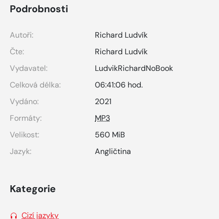
Podrobnosti
Autoři:
Richard Ludvík
Čte:
Richard Ludvík
Vydavatel:
LudvikRichardNoBook
Celková délka:
06:41:06 hod.
Vydáno:
2021
Formáty:
MP3
Velikost:
560 MiB
Jazyk:
Angličtina
Kategorie
Cizí jazyky