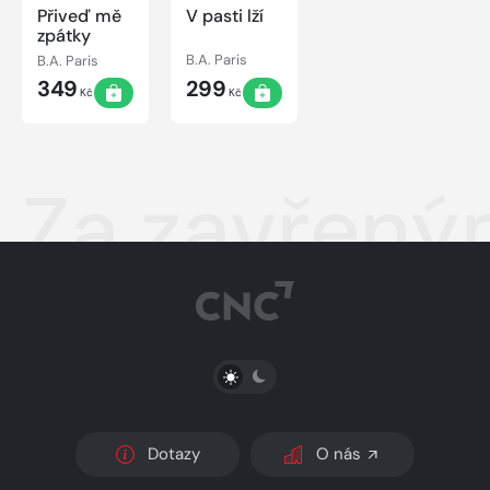
Přiveď mě
V pasti lží
zpátky
B.A. Paris
B.A. Paris
349
299
Kč
Kč
Za zavřený
PŘEPNOUT SVĚTLÝ/TMAVÝ REŽIM
Dotazy
O nás