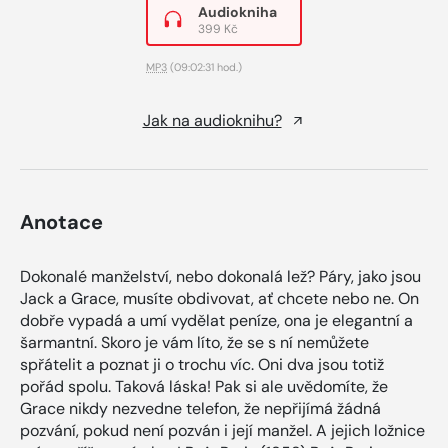
Audiokniha
399 Kč
MP3
(09:02:31 hod.)
Jak na audioknihu?
Anotace
Dokonalé manželství, nebo dokonalá lež? Páry, jako jsou
Jack a Grace, musíte obdivovat, ať chcete nebo ne. On
dobře vypadá a umí vydělat peníze, ona je elegantní a
šarmantní. Skoro je vám líto, že se s ní nemůžete
spřátelit a poznat ji o trochu víc. Oni dva jsou totiž
pořád spolu. Taková láska! Pak si ale uvědomíte, že
Grace nikdy nezvedne telefon, že nepřijímá žádná
pozvání, pokud není pozván i její manžel. A jejich ložnice