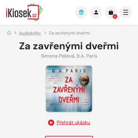
Přejít na hlavní obsah
0
Audioknihy
Za zavřenými dveřmi
Za zavřenými dveřmi
Simona Peková
,
B.A. Paris
Přehrát ukázku