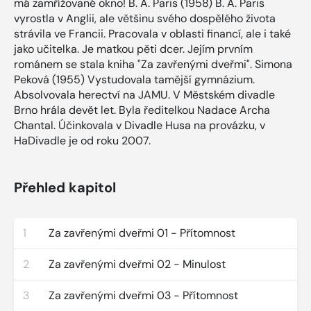
má zamřížované okno! B. A. Paris (1958) B. A. Paris
vyrostla v Anglii, ale většinu svého dospělého života
strávila ve Francii. Pracovala v oblasti financí, ale i také
jako učitelka. Je matkou pěti dcer. Jejím prvním
románem se stala kniha "Za zavřenými dveřmi". Simona
Peková (1955) Vystudovala tamější gymnázium.
Absolvovala herectví na JAMU. V Městském divadle
Brno hrála devět let. Byla ředitelkou Nadace Archa
Chantal. Účinkovala v Divadle Husa na provázku, v
HaDivadle je od roku 2007.
Přehled kapitol
1
Za zavřenými dveřmi 01 - Přítomnost
2
Za zavřenými dveřmi 02 - Minulost
3
Za zavřenými dveřmi 03 - Přítomnost