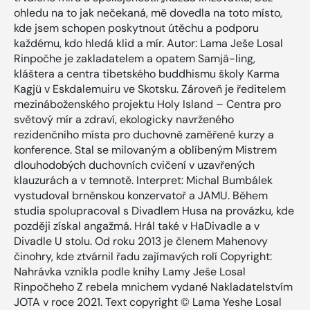
ohledu na to jak nečekaná, mě dovedla na toto místo,
kde jsem schopen poskytnout útěchu a podporu
každému, kdo hledá klid a mír. Autor: Lama Ješe Losal
Rinpočhe je zakladatelem a opatem Samjä-ling,
kláštera a centra tibetského buddhismu školy Karma
Kagjü v Eskdalemuiru ve Skotsku. Zároveň je ředitelem
mezináboženského projektu Holy Island – Centra pro
světový mír a zdraví, ekologicky navrženého
rezidenčního místa pro duchovně zaměřené kurzy a
konference. Stal se milovaným a oblíbeným Mistrem
dlouhodobých duchovních cvičení v uzavřených
klauzurách a v temnotě. Interpret: Michal Bumbálek
vystudoval brněnskou konzervatoř a JAMU. Během
studia spolupracoval s Divadlem Husa na provázku, kde
později získal angažmá. Hrál také v HaDivadle a v
Divadle U stolu. Od roku 2013 je členem Mahenovy
činohry, kde ztvárnil řadu zajímavých rolí Copyright:
Nahrávka vznikla podle knihy Lamy Ješe Losal
Rinpočheho Z rebela mnichem vydané Nakladatelstvím
JOTA v roce 2021. Text copyright © Lama Yeshe Losal