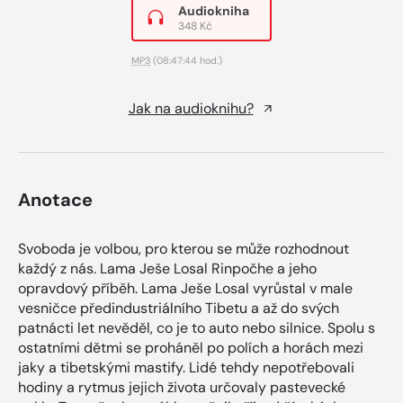
Audiokniha
348 Kč
MP3
(08:47:44 hod.)
Jak na audioknihu?
Anotace
Svoboda je volbou, pro kterou se může rozhodnout
každý z nás. Lama Ješe Losal Rinpočhe a jeho
opravdový příběh. Lama Ješe Losal vyrůstal v male
vesničce předindustriálního Tibetu a až do svých
patnácti let nevěděl, co je to auto nebo silnice. Spolu s
ostatními dětmi se proháněl po polích a horách mezi
jaky a tibetskými mastify. Lidé tehdy nepotřebovali
hodiny a rytmus jejich života určovaly pastevecké