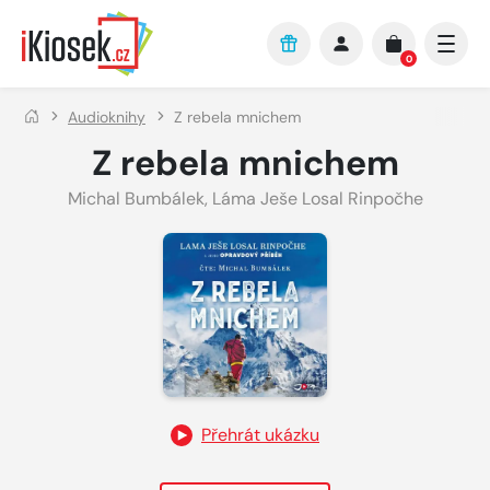
Přejít na hlavní obsah
0
Audioknihy
Z rebela mnichem
Z rebela mnichem
Michal Bumbálek
,
Láma Ješe Losal Rinpočhe
Přehrát ukázku