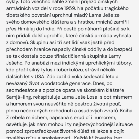
cykly. Toto všechno náhle změnil příjezd čínských
armádních vozidel v roce 1959. Na počátku tragického
tibetského povstání uprchnul mladý Lama Ješe ze
svého domovského kláštera a s hrstkou mnichů zamířil
přes Himálaj do Indie. Při cestě po náhorní plošině se k
nim přidali další uprchlíci, které čínská armáda vyhnala
z domovů. Skupinu asi tří set lidí však ještě před
přechodem hranice napadly čínské oddíly a do bezpečí
se tak dostala pouze třináctičlenná skupinka Lamy
Ješeho. Po anabázi mezi indickými uprchlickými tábory,
kde přežil silný tyfus i tuberkulózu, strávil několik
dalších let v USA. Zde zažil divoká šedesátá léta a
nevázaný život woodstocké generace. Dnes, po
sedmdesátce a z pozice opata ve skotském klášteře
Samjä-ling, rekapituluje Lama Ješe Losal s optimismem
a humorem svou neuvěřitelně pestrou životní pouť,
plnou nečekaných rozhodnutí a osudových zvratů. Kniha
Z rebela mnichem, napsaná s erudicí i humorem,
osvětluje, jak nám mohou i ty nejbezvýchodnější situace
pomoci zprostředkovat životně důležité lekce a dojít
trvalého míru a spokojenosti. „Každá křižovatka, bez