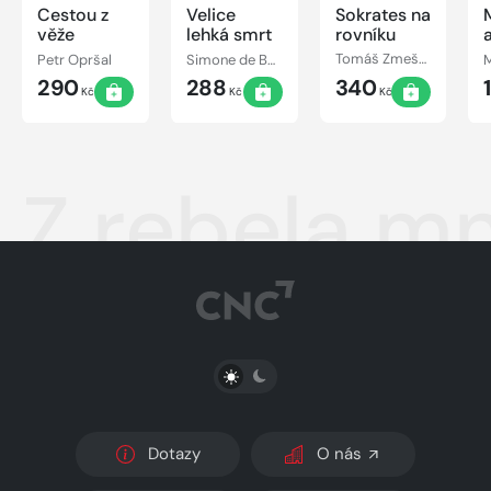
Cestou z
Velice
Sokrates na
věže
lehká smrt
rovníku
Petr Opršal
Simone de Beauvoir
Tomáš Zmeškal
290
288
340
Kč
Kč
Kč
Z rebela m
PŘEPNOUT SVĚTLÝ/TMAVÝ REŽIM
Dotazy
O nás