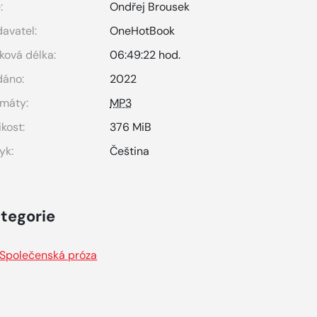
:
Ondřej Brousek
avatel:
OneHotBook
ková délka:
06:49:22 hod.
dáno:
2022
máty:
MP3
ikost:
376 MiB
yk:
Čeština
tegorie
Společenská próza