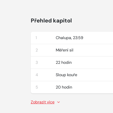
Přehled kapitol
1
Chalupa, 23:59
2
Měření sil
3
22 hodin
4
Sloup kouře
5
20 hodin
Zobrazit více