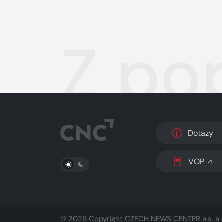
Z po
Dotazy
PŘEPNOUT SVĚTLÝ/TMAVÝ REŽIM
VOP
© 2026 Copyright
CZECH NEWS CENTER a.s.
a 