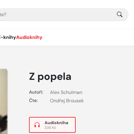
E-knihy
Audioknihy
Z popela
Autoři:
Alex Schulman
Čte:
Ondřej Brousek
Audiokniha
339 Kč