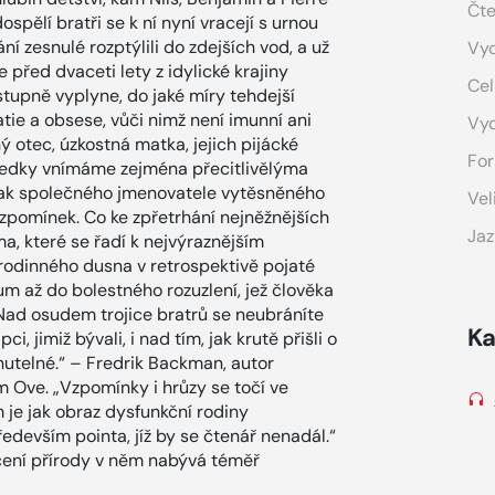
Čte
dospělí bratři se k ní nyní vracejí s urnou
í zesnulé rozptýlili do zdejších vod, a už
Vyd
e před dvaceti lety z idylické krajiny
Cel
stupně vyplyne, do jaké míry tehdejší
patie a obsese, vůči nimž není imunní ani
Vy
 otec, úzkostná matka, jejich pijácké
For
ledky vnímáme zejména přecitlivělýma
šak společného jmenovatele vytěsněného
Vel
zpomínek. Co ke zpřetrhání nejněžnějších
Jaz
, které se řadí k nejvýraznějším
rodinného dusna v retrospektivě pojaté
m až do bolestného rozuzlení, jež člověka
 „Nad osudem trojice bratrů se neubráníte
Ka
ci, jimiž bývali, i nad tím, jak krutě přišli o
nutelné.“ – Fredrik Backman, autor
em Ove. „Vzpomínky i hrůzy se točí ve
 je jak obraz dysfunkční rodiny
edevším pointa, jíž by se čtenář nenadál.“
íčení přírody v něm nabývá téměř