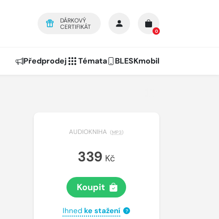
DÁRKOVÝ
CERTIFIKÁT
0
Předprodej
Témata
BLESKmobil
AUDIOKNIHA
(
MP3
)
339
Kč
Koupit
Ihned
ke stažení
?