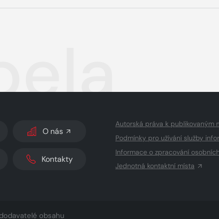
pela
Autorská práva k publikovaným 
O nás
Podmínky pro užívání služby info
Informace o zpracování osobníc
Kontakty
Jednotná kontaktní místa
dodavatelé obsahu