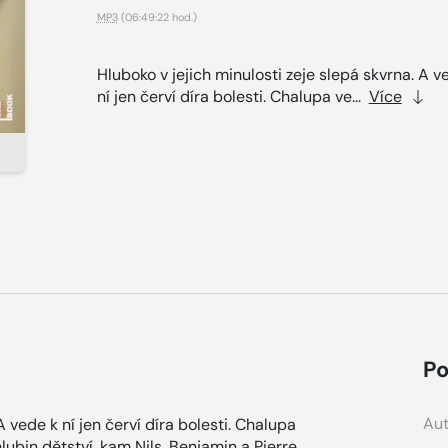
MP3
(06:49:22 hod.)
Hluboko v jejich minulosti zeje slepá skvrna. A v
ní jen červí díra bolesti. Chalupa ve...
Více
Po
Aut
A vede k ní jen červí díra bolesti. Chalupa
lubin dětství, kam Nils, Benjamin a Pierre