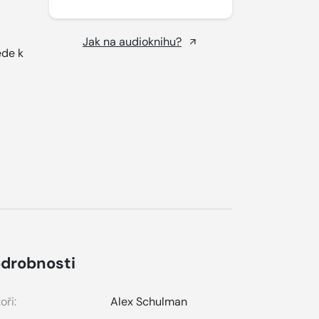
Jak na audioknihu?
ede k
drobnosti
oři:
Alex Schulman