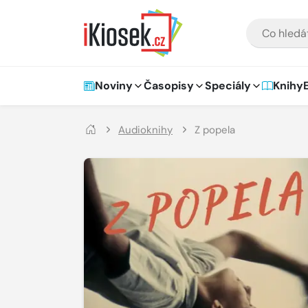
Přejít na hlavní obsah
VYHLEDÁVÁNÍ
Hlavní navigace
Noviny
Časopisy
Speciály
Knihy
Audioknihy
Z popela