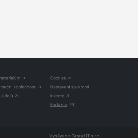
materiálům
Cookies
rmační společnosti
Nastavení soukromí
h údajů
Inzerce
Redakce
Vysázeno
Grand IT s.r.o.