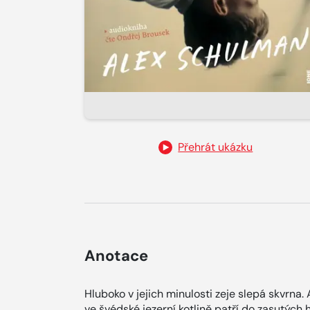
Přehrát ukázku
Anotace
Hluboko v jejich minulosti zeje slepá skvrna. 
ve švédské jezerní kotlině patří do zasutých h