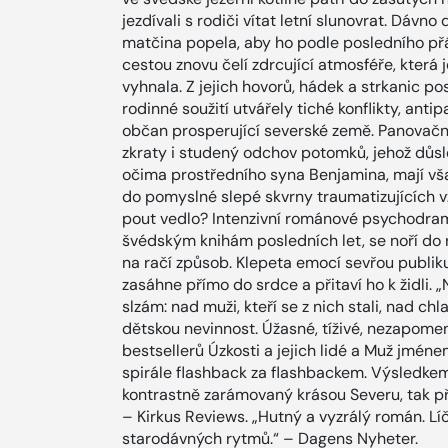
jezdívali s rodiči vítat letní slunovrat. Dávno 
matčina popela, aby ho podle posledního přán
cestou znovu čelí zdrcující atmosféře, která j
vyhnala. Z jejich hovorů, hádek a strkanic po
rodinné soužití utvářely tiché konflikty, anti
občan prosperující severské země. Panovačný
zkraty i studený odchov potomků, jehož důs
očima prostředního syna Benjamina, mají v
do pomyslné slepé skvrny traumatizujících v
pout vedlo? Intenzivní románové psychodrama
švédským knihám posledních let, se noří do 
na račí způsob. Klepeta emocí sevřou publiku
zasáhne přímo do srdce a přitaví ho k židli.
slzám: nad muži, kteří se z nich stali, nad chlap
dětskou nevinnost. Úžasné, tíživé, nezapome
bestsellerů Úzkosti a jejich lidé a Muž jmén
spirále flashback za flashbackem. Výsledkem
kontrastně zarámovaný krásou Severu, tak př
– Kirkus Reviews. „Hutný a vyzrálý román. L
starodávných rytmů.“ – Dagens Nyheter.