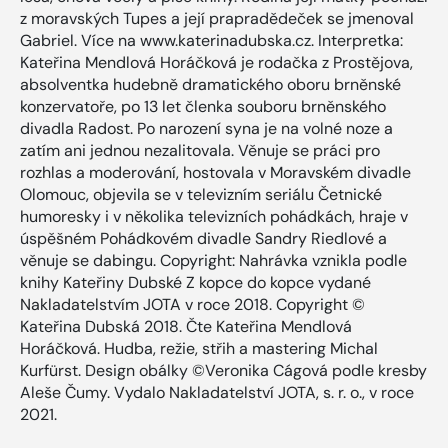
z moravských Tupes a její prapradědeček se jmenoval
Gabriel. Více na www.katerinadubska.cz. Interpretka:
Kateřina Mendlová Horáčková je rodačka z Prostějova,
absolventka hudebně dramatického oboru brněnské
konzervatoře, po 13 let členka souboru brněnského
divadla Radost. Po narození syna je na volné noze a
zatím ani jednou nezalitovala. Věnuje se práci pro
rozhlas a moderování, hostovala v Moravském divadle
Olomouc, objevila se v televizním seriálu Četnické
humoresky i v několika televizních pohádkách, hraje v
úspěšném Pohádkovém divadle Sandry Riedlové a
věnuje se dabingu. Copyright: Nahrávka vznikla podle
knihy Kateřiny Dubské Z kopce do kopce vydané
Nakladatelstvím JOTA v roce 2018. Copyright ©
Kateřina Dubská 2018. Čte Kateřina Mendlová
Horáčková. Hudba, režie, střih a mastering Michal
Kurfürst. Design obálky ©Veronika Cágová podle kresby
Aleše Čumy. Vydalo Nakladatelství JOTA, s. r. o., v roce
2021.