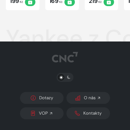
199
169
219
Kč
Kč
Kč
Yankee z C
PŘEPNOUT SVĚTLÝ/TMAVÝ REŽIM
Dotazy
O nás
VOP
Kontakty