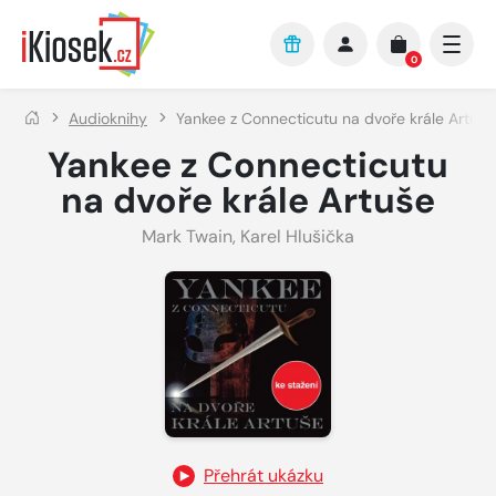
Přejít na hlavní obsah
0
Audioknihy
Yankee z Connecticutu na dvoře krále Artuše
Yankee z Connecticutu
na dvoře krále Artuše
Mark Twain
,
Karel Hlušička
Přehrát ukázku