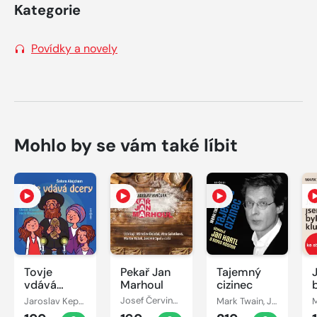
Kategorie
Povídky a novely
Mohlo by se vám také líbit
Tovje
Pekař Jan
Tajemný
vdává
Marhoul
cizinec
dcery
Jaroslav Kepka, Otakar Brousek, Karel Hlušička, Šolom Alejchem, Jan Novotný, Jorga Kotrbová, Hana Maciuchová, Viola Zinková, Ivan Řezáč, Bořík Procházka, Jan Teplý, Bořivoj Navrátil, Boris Rösner
Josef Červinka, Karel Hlušička, Vladislav Vančura, Jaromír Spal, Martin Růžek, Věra Galatíková, Miroslav Doležal, Hana Kofránková
Mark Twain, Jan Hartl, Boris Rösner