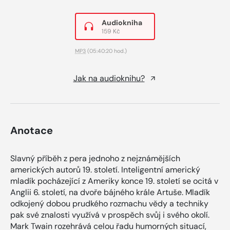
Audiokniha
159 Kč
MP3
(05:40:20 hod.)
Jak na audioknihu?
Anotace
Slavný příběh z pera jednoho z nejznámějších
amerických autorů 19. století. Inteligentní americký
mladík pocházející z Ameriky konce 19. století se ocitá v
Anglii 6. století, na dvoře bájného krále Artuše. Mladík
odkojený dobou prudkého rozmachu vědy a techniky
pak své znalosti využívá v prospěch svůj i svého okolí.
Mark Twain rozehrává celou řadu humorných situací,