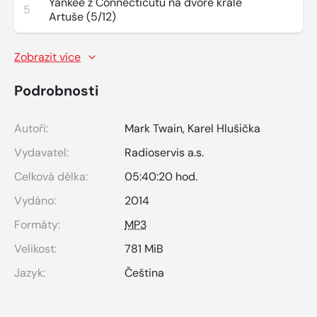
Yankee z Connecticutu na dvoře krále
5
Artuše (5/12)
Zobrazit více
Podrobnosti
Autoři:
Mark Twain
,
Karel Hlušička
Vydavatel:
Radioservis a.s.
Celková délka:
05:40:20 hod.
Vydáno:
2014
Formáty:
MP3
Velikost:
781 MiB
Jazyk:
Čeština