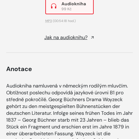
Audiokniha
99 Kč
MP3
(00:54:18 hod.)
Jak na audioknihu?
Anotace
Audiokniha namluvená v německým rodilým mluvčím.
Obtížnost poslechu odpovídá jazykové úrovni B1 pro
středně pokročilé. Georg Büchners Drama Woyzeck
gehört zu den meistgespielten Bühnenstücken der
deutschen Literatur. Infolge seines frühen Todes im Jahr
1837 – Georg Büchner starb mit 23 Jahren – blieb das
Stück ein Fragment und erschien erst im Jahre 1879 in
einer überarbeiteten Fassung. Woyzeck ist die