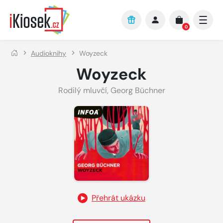
Přejít na hlavní obsah
0
Audioknihy
Woyzeck
Woyzeck
Rodilý mluvčí
,
Georg Büchner
Přehrát ukázku