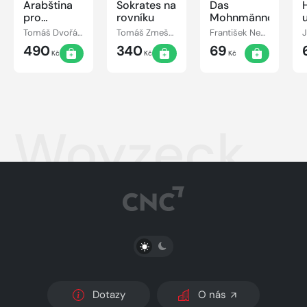
Arabština
Sokrates na
Das
pro
rovníku
Mohnmännchen
začátečníky
Tomáš Dvořáček
Tomáš Zmeškal
František Nepil
490
340
69
Kč
Kč
Kč
Woyzeck
PŘEPNOUT SVĚTLÝ/TMAVÝ REŽIM
Dotazy
O nás