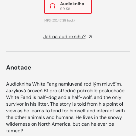
Audiokniha
99 Kč
MP3
(00:47:39 hod.)
Jak na audioknihu?
Anotace
Audiokniha White Fang namluvená rodilým mluvčím.
Jazyková úroveň B1 pro středně pokročilé posluchače.
White Fand is half-dog and a half-wolf, and the only
survivor in his litter. The story is told from his point of
view as he learns to fend for himself and interact with
the other animals and humans. He lives in the snowy
wilderness on North America, but can he ever be
tamed?