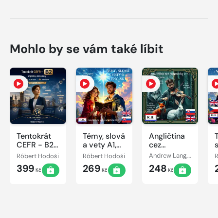
Mohlo by se vám také líbit
Tentokrát
Témy, slová
Angličtina
CEFR - B2,
a vety A1,
cez
anglicky-
ENG-SK
rozprávky
Róbert Hodoši
Róbert Hodoši
Andrew Lang, Róbert Hodoši
R
slovensky
(7+)
399
269
248
Kč
Kč
Kč