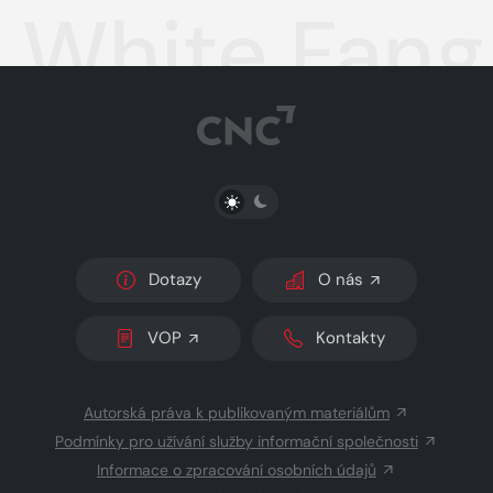
White Fang
PŘEPNOUT SVĚTLÝ/TMAVÝ REŽIM
Dotazy
O nás
VOP
Kontakty
Autorská práva k publikovaným materiálům
Podmínky pro užívání služby informační společnosti
Informace o zpracování osobních údajů