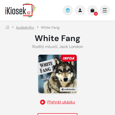
Přejít na hlavní obsah
0
Audioknihy
White Fang
White Fang
Rodilý mluvčí
,
Jack London
Přehrát ukázku