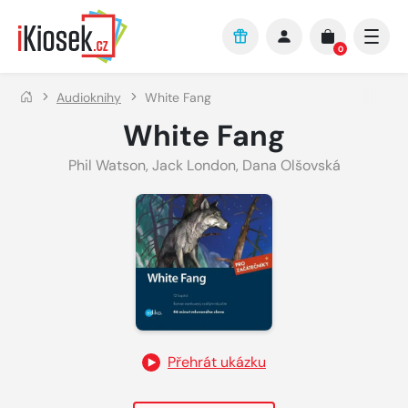
Přejít na hlavní obsah
0
Audioknihy
White Fang
White Fang
Phil Watson
,
Jack London
,
Dana Olšovská
Přehrát ukázku