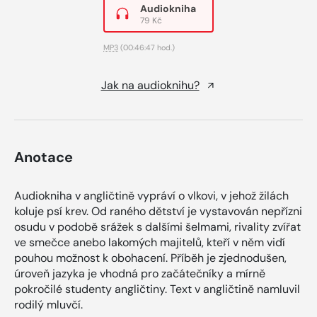
Audiokniha
79 Kč
MP3
(00:46:47 hod.)
Jak na audioknihu?
Anotace
Audiokniha v angličtině vypráví o vlkovi, v jehož žilách
koluje psí krev. Od raného dětství je vystavován nepřízni
osudu v podobě srážek s dalšími šelmami, rivality zvířat
ve smečce anebo lakomých majitelů, kteří v něm vidí
pouhou možnost k obohacení. Příběh je zjednodušen,
úroveň jazyka je vhodná pro začátečníky a mírně
pokročilé studenty angličtiny. Text v angličtině namluvil
rodilý mluvčí.