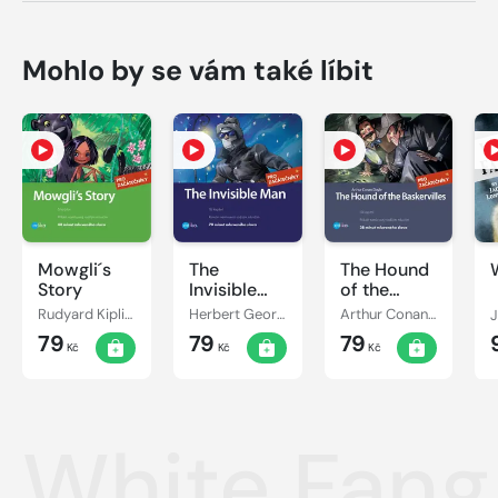
Mohlo by se vám také líbit
Mowgli´s
The
The Hound
Story
Invisible
of the
Man
Baskervilles
Rudyard Kipling, Dana Olšovská
Herbert George Wells, Dana Olšovská
Arthur Conan Doyle, Dana Olšovská
79
79
79
Kč
Kč
Kč
White Fang