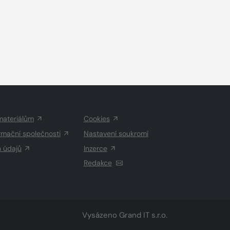
materiálům
Cookies
rmační společnosti
Nastavení soukromí
h údajů
Inzerce
Redakce
Vysázeno
Grand IT s.r.o.