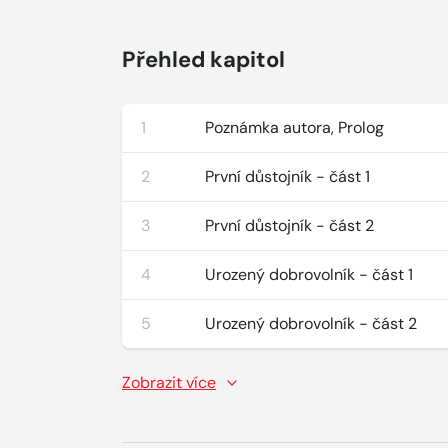
Přehled kapitol
1
Poznámka autora, Prolog
2
První důstojník - část 1
3
První důstojník - část 2
4
Urozený dobrovolník - část 1
5
Urozený dobrovolník - část 2
Zobrazit více