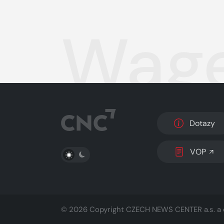
Wag
Dotazy
PŘEPNOUT SVĚTLÝ/TMAVÝ REŽIM
VOP
© 2026 Copyright
CZECH NEWS CENTER a.s.
a 