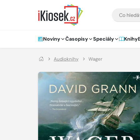
Přejít na hlavní obsah
VYHLEDÁVÁNÍ
Hlavní navigace
Noviny
Časopisy
Speciály
Knihy
Audioknihy
Wager