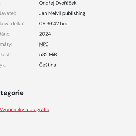
:
Ondřej Dvořáček
avatel:
Jan Melvil publishing
ková délka:
09:36:42 hod.
dáno:
2024
máty:
MP3
ikost:
532 MiB
yk:
Čeština
tegorie
Vzpomínky a biografie