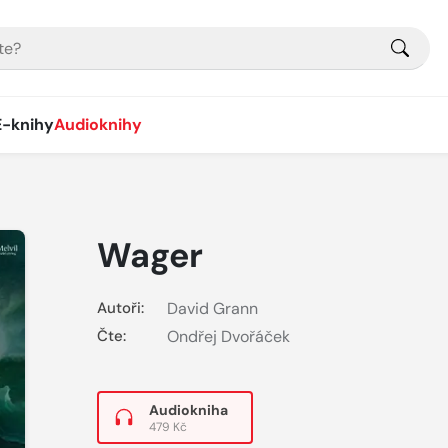
E-knihy
Audioknihy
Wager
Autoři:
David Grann
Čte:
Ondřej Dvořáček
Audiokniha
479 Kč