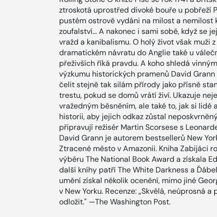
ztroskotá uprostřed divoké bouře u pobřeží P
pustém ostrově vydáni na milost a nemilost k
zoufalství... A nakonec i sami sobě, když se j
vražd a kanibalismu. O holý život však muži 
dramatickém návratu do Anglie také u válečné
přeživších říká pravdu. A koho shledá vinným
výzkumu historických pramenů David Grann mi
čelit stejně tak silám přírody jako přísně st
trestu, pokud se domů vrátí živí. Ukazuje nej
vražedným běsněním, ale také to, jak si lidé 
historii, aby jejich odkaz zůstal neposkvrně
připravují režisér Martin Scorsese s Leonard
David Grann je autorem bestsellerů New Yor
Ztracené město v Amazonii. Kniha Zabijáci r
výběru The National Book Award a získala E
další kníhy patří The White Darkness a Ďábe
umění získal několik ocenění, mimo jiné Geor
v New Yorku. Recenze: „Skvělá, neúprosná a 
odložit." —The Washington Post.