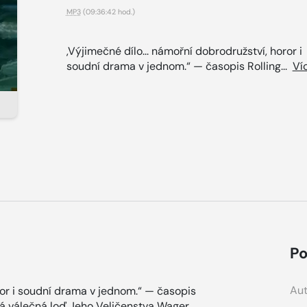
MP3
(09:36:42 hod.)
,Výjimečné dílo... námořní dobrodružství, horor i
soudní drama v jednom.“ — časopis Rolling...
Ví
Po
Aut
ror i soudní drama v jednom.“ — časopis
tská válečná loď Jeho Veličenstva Wager