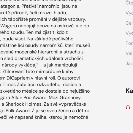
Čte
atagonie. Přeživší námořníci jsou na
ruté přírodě, čelí mrazu, hladu,
Vyd
ejich tábořiště promění v dějiště vzpoury,
Cel
z Wageru nebojují pouze na ostrově, ale po
ho soudu. Ten má zjistit, kdo z
Vy
, bude viset. Na základě pečlivého
For
strně líčí osudy námořníků, kteří museli
anovené mocenské hierarchii a strachu z
Vel
en sled dramatických událostí vrcholící
Jaz
a národy vykládají – a jak manipulují –
ný. Zfilmování této mimořádné knihy
em DiCapriem v hlavní roli. O autorovi
k Times Zabijáci rozkvetlého měsíce a
Ka
ozkvetlého měsíce se dostala do nejužšího
dgara Allan Poe Award. Mezi Grannovy
l a Sherlock Holmes. Za své vypravěčské
ge Polk Award. Žije se svou ženou a dětmi
pečlivě napsaná kniha, kterou je nemožné