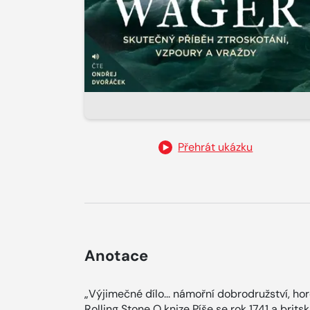
Přehrát ukázku
Anotace
„Výjimečné dílo... námořní dobrodružství, ho
Rolling Stone O knize Píše se rok 1741 a bri