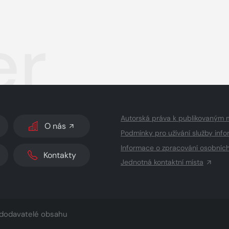
er
Autorská práva k publikovaným 
O nás
Podmínky pro užívání služby info
Informace o zpracování osobníc
Kontakty
Jednotná kontaktní místa
dodavatelé obsahu