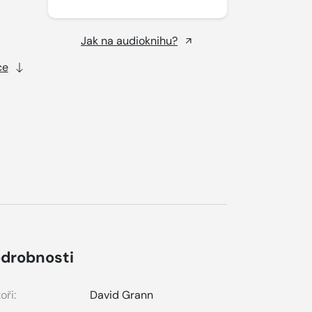
Jak na audioknihu?
ce
drobnosti
oři:
David Grann