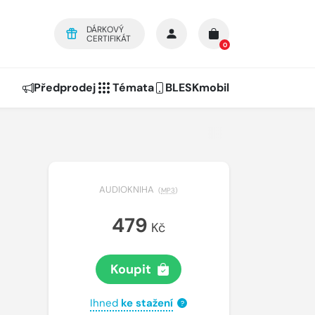
DÁRKOVÝ
CERTIFIKÁT
0
Předprodej
Témata
BLESKmobil
AUDIOKNIHA
(
MP3
)
479
Kč
Koupit
Ihned
ke stažení
?