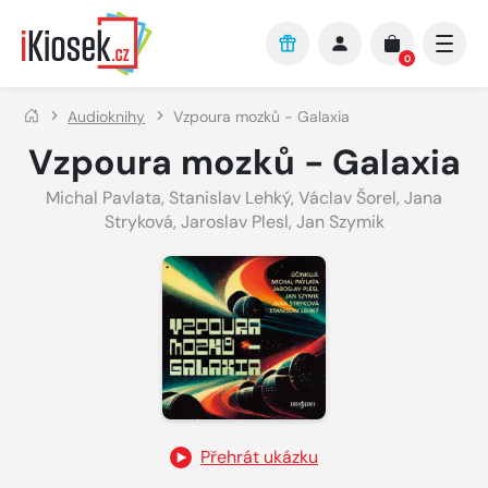
Přejít na hlavní obsah
0
Audioknihy
Vzpoura mozků - Galaxia
Vzpoura mozků - Galaxia
Michal Pavlata
,
Stanislav Lehký
,
Václav Šorel
,
Jana
Stryková
,
Jaroslav Plesl
,
Jan Szymik
Přehrát ukázku