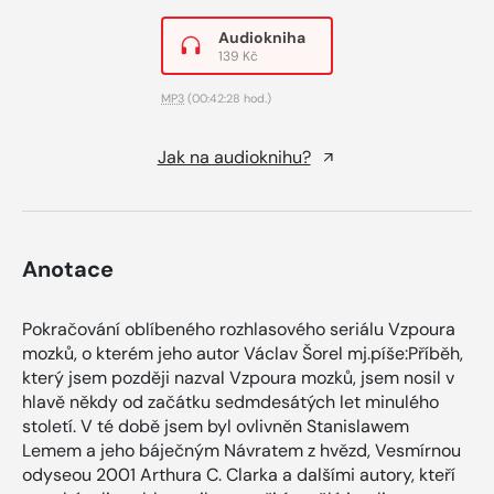
Audiokniha
139 Kč
MP3
(00:42:28 hod.)
Jak na audioknihu?
Anotace
Pokračování oblíbeného rozhlasového seriálu Vzpoura
mozků, o kterém jeho autor Václav Šorel mj.píše:Příběh,
který jsem později nazval Vzpoura mozků, jsem nosil v
hlavě někdy od začátku sedmdesátých let minulého
století. V té době jsem byl ovlivněn Stanislawem
Lemem a jeho báječným Návratem z hvězd, Vesmírnou
odyseou 2001 Arthura C. Clarka a dalšími autory, kteří