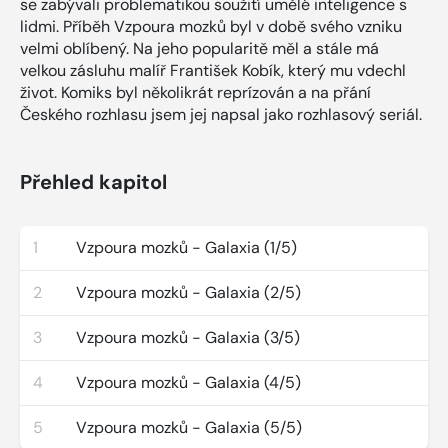
se zabývali problematikou soužití umělé inteligence s
lidmi. Příběh Vzpoura mozků byl v době svého vzniku
velmi oblíbený. Na jeho popularitě měl a stále má
velkou zásluhu malíř František Kobík, který mu vdechl
život. Komiks byl několikrát reprízován a na přání
Českého rozhlasu jsem jej napsal jako rozhlasový seriál.
Přehled kapitol
1
Vzpoura mozků - Galaxia (1/5)
2
Vzpoura mozků - Galaxia (2/5)
3
Vzpoura mozků - Galaxia (3/5)
4
Vzpoura mozků - Galaxia (4/5)
5
Vzpoura mozků - Galaxia (5/5)