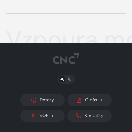
Vzpoura m
PŘEPNOUT SVĚTLÝ/TMAVÝ REŽIM
Dotazy
O nás
VOP
Kontakty