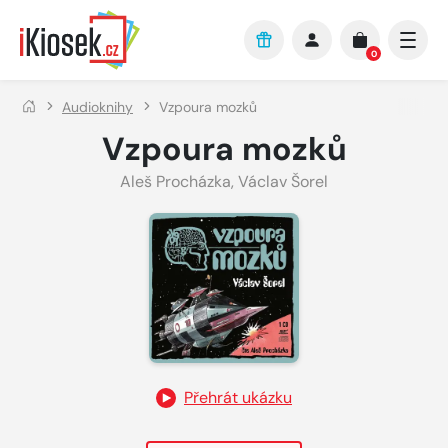
Přejít na hlavní obsah
0
Audioknihy
Vzpoura mozků
Vzpoura mozků
Aleš Procházka
,
Václav Šorel
Přehrát ukázku