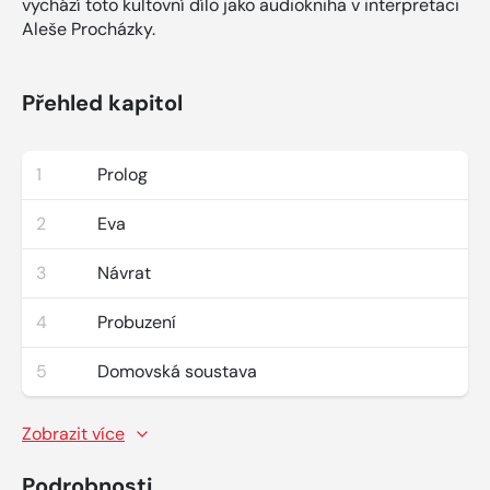
vychází toto kultovní dílo jako audiokniha v interpretaci
Aleše Procházky.
Přehled kapitol
1
Prolog
2
Eva
3
Návrat
4
Probuzení
5
Domovská soustava
Zobrazit více
Podrobnosti