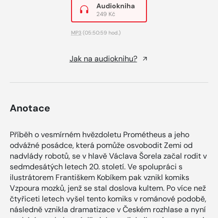
Audiokniha
249 Kč
MP3
(05:50:59 hod.)
Jak na audioknihu?
Anotace
Příběh o vesmírném hvězdoletu Prométheus a jeho
odvážné posádce, která pomůže osvobodit Zemi od
nadvlády robotů, se v hlavě Václava Šorela začal rodit v
sedmdesátých letech 20. století. Ve spolupráci s
ilustrátorem Františkem Kobíkem pak vznikl komiks
Vzpoura mozků, jenž se stal doslova kultem. Po více než
čtyřiceti letech vyšel tento komiks v románové podobě,
následně vznikla dramatizace v Českém rozhlase a nyní