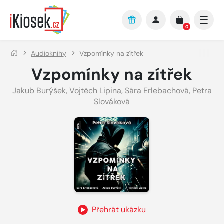
Přejít na hlavní obsah
0
Audioknihy
Vzpomínky na zítřek
Vzpomínky na zítřek
Jakub Burýšek
,
Vojtěch Lipina
,
Sára Erlebachová
,
Petra
Slováková
Přehrát ukázku