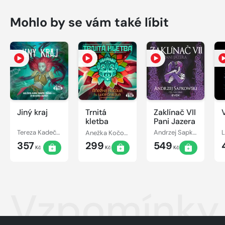
Mohlo by se vám také líbit
Jiný kraj
Trnitá
Zaklínač VII
kletba
Pani Jazera
Tereza Kadečková, Tereza Matoušková
Anežka Kočová
Andrzej Sapkowski
357
299
549
Kč
Kč
Kč
Vzpomínky 