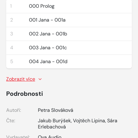
1
000 Prolog
2
001 Jana - 001a
3
002 Jana - 001b
4
003 Jana - 001c
5
004 Jana - 001d
Zobrazit více
Podrobnosti
Autoři:
Petra Slováková
Čte:
Jakub Burýšek
,
Vojtěch Lipina
,
Sára
Erlebachová
Vydavatel:
Ova Audio