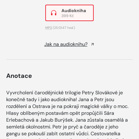
Audiokniha
399 Kč
MP3
(25:01:47 hod.)
Jak na audioknihu?
Anotace
Vyvrcholení čarodějnické trilogie Petry Slovákové je
konečně tady i jako audiokniha! Jana a Petr jsou
rozdělení a Ostrava je na pokraji magické války o moc.
Hlasy oblíbeným postavám opět propůjčili Sára
Erlebachová a Jakub Burýšek. Jana zůstala osamělá a
semletá okolnostmi. Petr je pryč a čaroděje z jeho
gangu se pokouší zabít ostatní vůdci. Cestovatelka