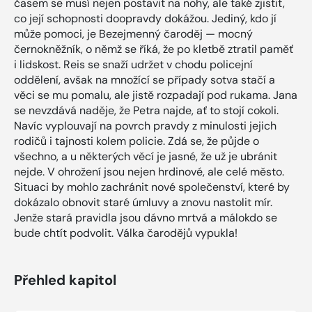
časem se musí nejen postavit na nohy, ale také zjistit,
co její schopnosti doopravdy dokážou. Jediný, kdo jí
může pomoci, je Bezejmenný čaroděj — mocný
černokněžník, o němž se říká, že po kletbě ztratil paměť
i lidskost. Reis se snaží udržet v chodu policejní
oddělení, avšak na množící se případy sotva stačí a
věci se mu pomalu, ale jistě rozpadají pod rukama. Jana
se nevzdává naděje, že Petra najde, ať to stojí cokoli.
Navíc vyplouvají na povrch pravdy z minulosti jejich
rodičů i tajnosti kolem policie. Zdá se, že půjde o
všechno, a u některých věcí je jasné, že už je ubránit
nejde. V ohrožení jsou nejen hrdinové, ale celé město.
Situaci by mohlo zachránit nové společenství, které by
dokázalo obnovit staré úmluvy a znovu nastolit mír.
Jenže stará pravidla jsou dávno mrtvá a málokdo se
bude chtít podvolit. Válka čarodějů vypukla!
Přehled kapitol