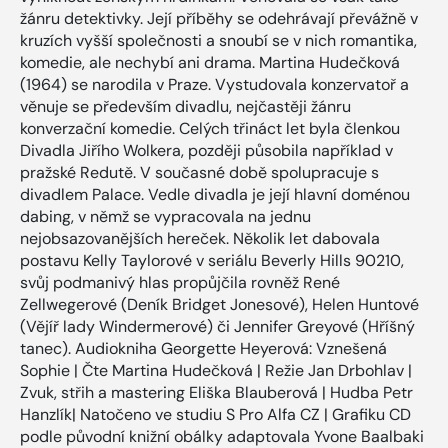
žánru detektivky. Její příběhy se odehrávají převážně v
kruzích vyšší společnosti a snoubí se v nich romantika,
komedie, ale nechybí ani drama. Martina Hudečková
(1964) se narodila v Praze. Vystudovala konzervatoř a
věnuje se především divadlu, nejčastěji žánru
konverzační komedie. Celých třináct let byla členkou
Divadla Jiřího Wolkera, později působila například v
pražské Redutě. V současné době spolupracuje s
divadlem Palace. Vedle divadla je její hlavní doménou
dabing, v němž se vypracovala na jednu
nejobsazovanějších hereček. Několik let dabovala
postavu Kelly Taylorové v seriálu Beverly Hills 90210,
svůj podmanivý hlas propůjčila rovněž René
Zellwegerové (Deník Bridget Jonesové), Helen Huntové
(Vějíř lady Windermerové) či Jennifer Greyové (Hříšný
tanec). Audiokniha Georgette Heyerová: Vznešená
Sophie | Čte Martina Hudečková | Režie Jan Drbohlav |
Zvuk, střih a mastering Eliška Blauberová | Hudba Petr
Hanzlík| Natočeno ve studiu S Pro Alfa CZ | Grafiku CD
podle původní knižní obálky adaptovala Yvone Baalbaki