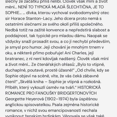
slečny ze začátku příliš nelíbí. Člověk však míní a život
mění… NENÍ TO TYPICKÁ MLADÁ ŠLECHTIČNA, JE TO
SOPHIE… … dívka, kterou vychoval svobodomyslný otec
sir Horace Stanton-Lacy. Jeho dcera proto nemá s
ostatními slečnami ze svého okolí příliš společného.
Nedbá totiž na zažité konvence a nepředstírá slabost a
poddajnost, tak typické pro mladou dámu. Naopak se
vždycky snaží prosadit svou, a co jí nechybí především,
je smysl pro humor. Její chování je mnohým trnem v
oku, a některé přímo pobuřuje! Ani Charles, její
bratranec, z ní není kdovíjak nadšený. Člověk však míní
a život mění… Ze čtenářských ohlasů: „Bylo to vtipné,
duchaplné, poutavé, prostě úžasné!“ „Od chvíle, kdy se
Sophie objeví na scéně, víte, že vás čeká zábavné
čtení!“ „Skvělá kniha – Sophie je vtipná a rozkošná.
Příběh, který vykouzlí úsměv na tváři.“ HISTORICKÁ
ROMANCE PRO FANOUŠKY BRIDGERTONOVÝCH
Georgette Heyerová (1902–1974) byla úspěšnou
anglickou spisovatelkou. Psala zejména historické
romance, v nichž svou emancipovaností nechala
vyniknout ženským hrdinkám. Věnovala se však také