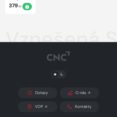
379
Kč
Vznešená S
PŘEPNOUT SVĚTLÝ/TMAVÝ REŽIM
Dotazy
O nás
VOP
Kontakty