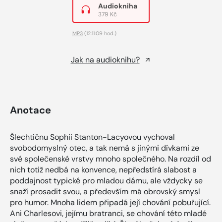
Audiokniha
379 Kč
MP3
(12:11:09 hod.)
Jak na audioknihu?
Anotace
Šlechtičnu Sophii Stanton-Lacyovou vychoval
svobodomyslný otec, a tak nemá s jinými dívkami ze
své společenské vrstvy mnoho společného. Na rozdíl od
nich totiž nedbá na konvence, nepředstírá slabost a
poddajnost typické pro mladou dámu, ale vždycky se
snaží prosadit svou, a především má obrovský smysl
pro humor. Mnoha lidem připadá její chování pobuřující.
Ani Charlesovi, jejímu bratranci, se chování této mladé