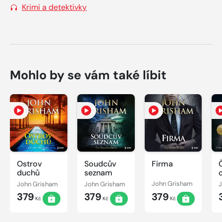
Krimi a detektivky
Mohlo by se vám také líbit
Ostrov
Soudcův
Firma
duchů
seznam
John Grisham
John Grisham
John Grisham
379
379
379
Kč
Kč
Kč