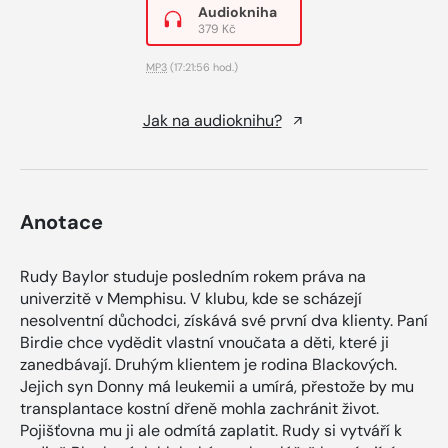
Audiokniha
379 Kč
MP3
(17:21:56 hod.)
Jak na audioknihu?
Anotace
Rudy Baylor studuje posledním rokem práva na
univerzitě v Memphisu. V klubu, kde se scházejí
nesolventní důchodci, získává své první dva klienty. Paní
Birdie chce vydědit vlastní vnoučata a děti, které ji
zanedbávají. Druhým klientem je rodina Blackových.
Jejich syn Donny má leukemii a umírá, přestože by mu
transplantace kostní dřeně mohla zachránit život.
Pojišťovna mu ji ale odmítá zaplatit. Rudy si vytváří k