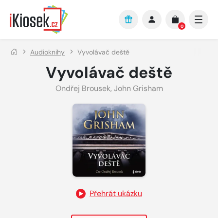
Přejít na hlavní obsah
0
Audioknihy
Vyvolávač deště
Vyvolávač deště
Ondřej Brousek
,
John Grisham
Přehrát ukázku