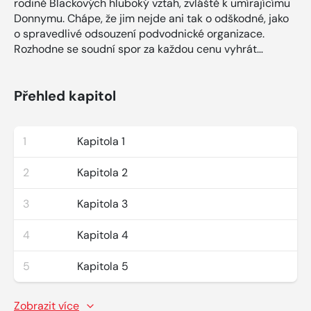
rodině Blackových hluboký vztah, zvláště k umírajícímu
Donnymu. Chápe, že jim nejde ani tak o odškodné, jako
o spravedlivé odsouzení podvodnické organizace.
Rozhodne se soudní spor za každou cenu vyhrát…
Přehled kapitol
1
Kapitola 1
2
Kapitola 2
3
Kapitola 3
4
Kapitola 4
5
Kapitola 5
Zobrazit více