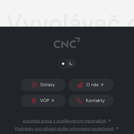
Vyvolávač 
PŘEPNOUT SVĚTLÝ/TMAVÝ REŽIM
Dotazy
O nás
VOP
Kontakty
Autorská práva k publikovaným materiálům
Podmínky pro užívání služby informační společnosti