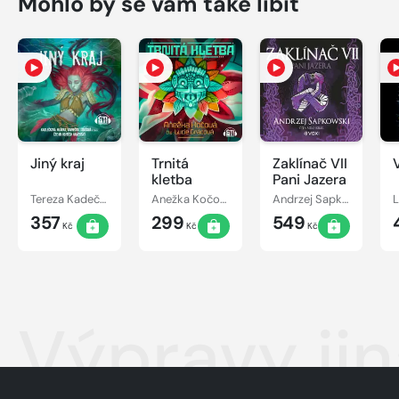
Mohlo by se vám také líbit
Jiný kraj
Trnitá
Zaklínač VII
kletba
Pani Jazera
Tereza Kadečková, Tereza Matoušková
Anežka Kočová
Andrzej Sapkowski
357
299
549
Kč
Kč
Kč
Výpravy ji