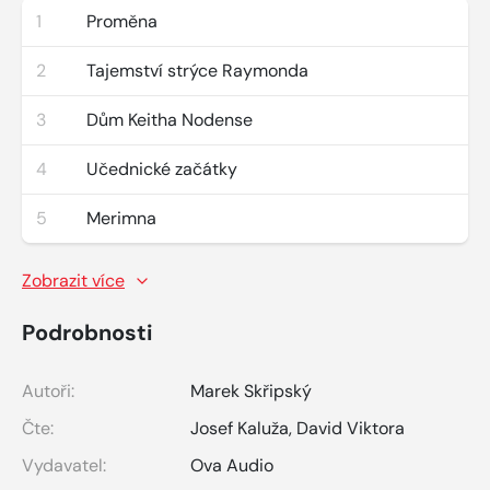
1
Proměna
2
Tajemství strýce Raymonda
3
Dům Keitha Nodense
4
Učednické začátky
5
Merimna
Zobrazit více
Podrobnosti
Autoři:
Marek Skřipský
Čte:
Josef Kaluža
,
David Viktora
Vydavatel:
Ova Audio