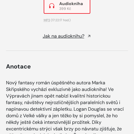
Audiokniha
399 Kč
MP3
(17:22:17 hod.)
Jak na audioknihu?
Anotace
Nový fantasy román úspěšného autora Marka
Skřipského vychází exkluzivně jako audiokniha! Ve
Výpravách jinam opět nabízí kvalitní historickou
fantasy, návštěvy nejrozličnějších paralelních světů i
napínavou detektivní zápletku. Logan Douglas se vrací
domů z Velké války a jen těžko by si pomyslel, že ho
někdy ještě čeká intenzivnější prožitek. Díky
excentrickému strýci však brzy po návratu zjišťuje, že