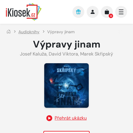
Přejít na hlavní obsah
0
Audioknihy
Výpravy jinam
Výpravy jinam
Josef Kaluža
,
David Viktora
,
Marek Skřipský
Přehrát ukázku