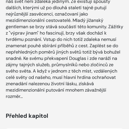
náš svět není zdaleka jediným. Že existují spousty
dalších, kterými už po dlouhá staletí tajně putují
nejrůznější zasvěcenci, označovaní jako
mezidimenzionální cestovatelé. Mladý jižanský
gentleman se brzy stává součástí této komunity. Zážitky
z "výprav jinam" ho fascinují, brzy však dochází k
tvrdému poznání. Vstup do nich totiž zdaleka nemusí
znamenat pouhé sbírání příběhů z cest. Zaplést se do
nepřehledných poměrů jiných světů totiž bývá bohužel
snadné. Ke svému překvapení Douglas i zde naráží na
zájmy tajných služeb, průmyslníků nebo zločinců ze
svého světa. A když v jednom z těch míst, vzdálených
celé světy od našeho, musí hlavní hrdina ochraňovat
znenadání nalezenou životní lásku, získává
mezidimenzionální putování mnohem závažnější
rozměr...
Přehled kapitol