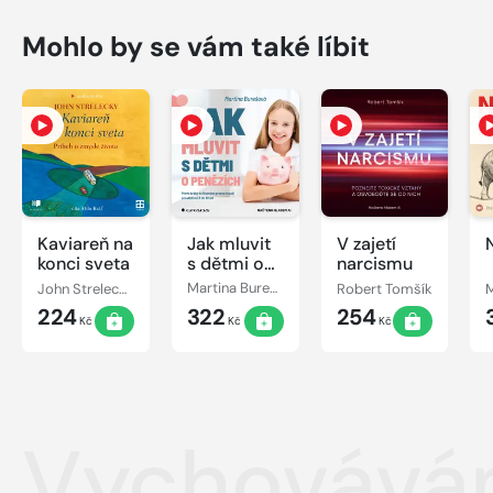
Mohlo by se vám také líbit
Kaviareň na
Jak mluvit
V zajetí
konci sveta
s dětmi o
narcismu
penězích
John Strelecky
Martina Burešová
Robert Tomšík
224
322
254
Kč
Kč
Kč
Vychovávám