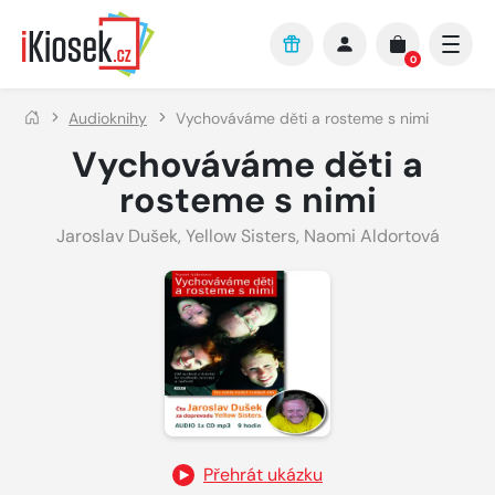
Přejít na hlavní obsah
0
Audioknihy
Vychováváme děti a rosteme s nimi
Vychováváme děti a
rosteme s nimi
Jaroslav Dušek
,
Yellow Sisters
,
Naomi Aldortová
Přehrát ukázku