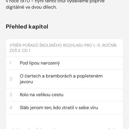
v roce 1970 - nyní tento titul vydáváme poprvé
digitálně ve dvou dílech.
Přehled kapitol
VÝBĚR POŘADŮ ŠKOLSKÉHO ROZHLASU PRO 1.-5. ROČNÍK
ZDŠ II. CD 1
1
Pod lipou narozený
O čertech a bramborách a popleteném
2
javoru
3
Kolo na velikou cestu
4
Sláb jenom ten, kdo ztratil v sebe víru