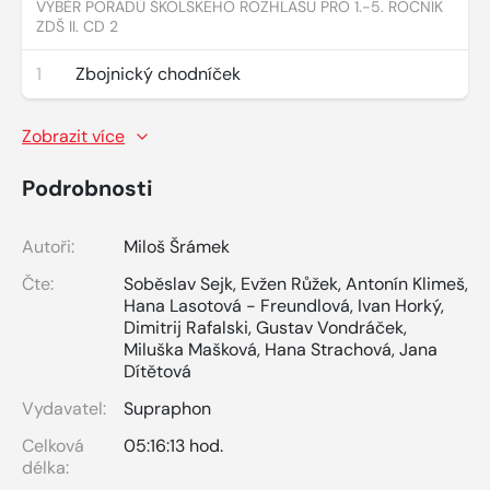
VÝBĚR POŘADŮ ŠKOLSKÉHO ROZHLASU PRO 1.-5. ROČNÍK
ZDŠ II. CD 2
1
Zbojnický chodníček
Zobrazit více
Podrobnosti
Autoři:
Miloš Šrámek
Čte:
Soběslav Sejk
,
Evžen Růžek
,
Antonín Klimeš
,
Hana Lasotová - Freundlová
,
Ivan Horký
,
Dimitrij Rafalski
,
Gustav Vondráček
,
Miluška Mašková
,
Hana Strachová
,
Jana
Dítětová
Vydavatel:
Supraphon
Celková
05:16:13 hod.
délka: