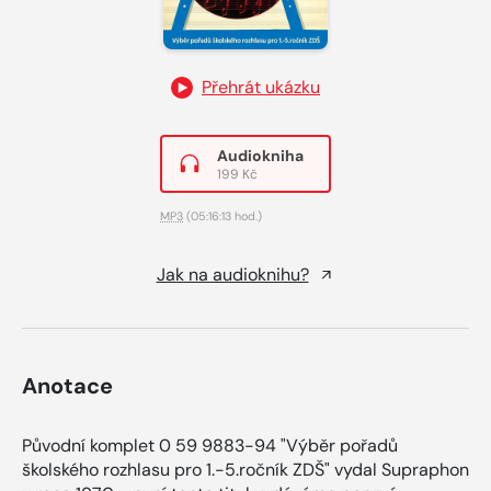
Přehrát ukázku
Audiokniha
199 Kč
MP3
(05:16:13 hod.)
Jak na audioknihu?
Anotace
Původní komplet 0 59 9883-94 "Výběr pořadů
školského rozhlasu pro 1.-5.ročník ZDŠ" vydal Supraphon