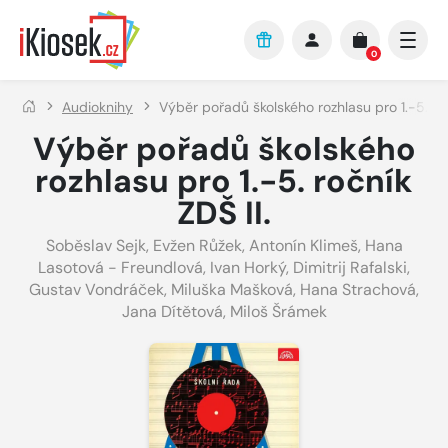
Přejít na hlavní obsah
0
Audioknihy
Výběr pořadů školského rozhlasu pro 1.-5. roč
Výběr pořadů školského
rozhlasu pro 1.-5. ročník
ZDŠ II.
Soběslav Sejk
,
Evžen Růžek
,
Antonín Klimeš
,
Hana
Lasotová - Freundlová
,
Ivan Horký
,
Dimitrij Rafalski
,
Gustav Vondráček
,
Miluška Mašková
,
Hana Strachová
,
Jana Dítětová
,
Miloš Šrámek