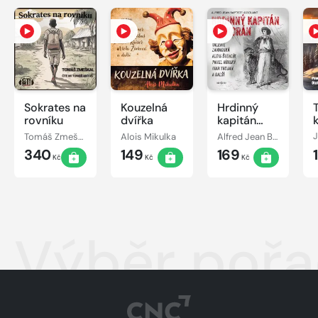
Sokrates na
Kouzelná
Hrdinný
rovníku
dvířka
kapitán
Korkorán
Tomáš Zmeškal
Alois Mikulka
Alfred Jean Baptiste Assolant
340
149
169
Kč
Kč
Kč
Výběr pořad