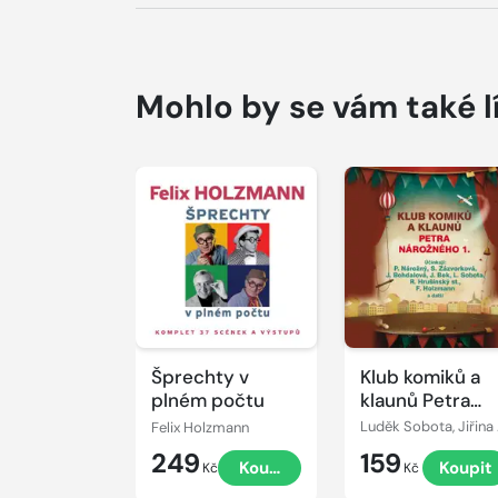
Mohlo by se vám také l
Přehrát
Přehrát
ukázku
ukázku
Šprechty v
Klub komiků a
plném počtu
klaunů Petra
Nárožného 1.
Felix Holzmann
Luděk Sobota, Jiřina Bohdalová, 
249
159
Koupit
Koupit
Kč
Kč