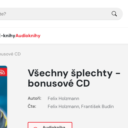
E-knihy
Audioknihy
onusové CD
Všechny šplechty -
bonusové CD
Autoři:
Felix Holzmann
Čte:
Felix Holzmann
,
František Budín
Audiokniha