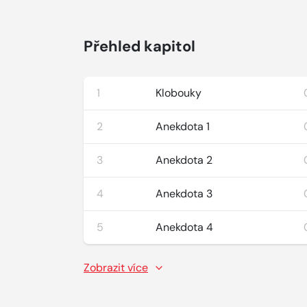
Přehled kapitol
1
Klobouky
2
Anekdota 1
3
Anekdota 2
4
Anekdota 3
5
Anekdota 4
Zobrazit více