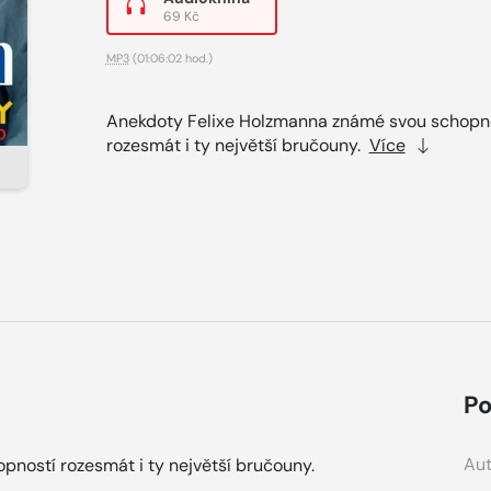
69 Kč
MP3
(01:06:02 hod.)
Anekdoty Felixe Holzmanna známé svou schopn
rozesmát i ty největší bručouny.
Více
Po
Aut
ností rozesmát i ty největší bručouny.