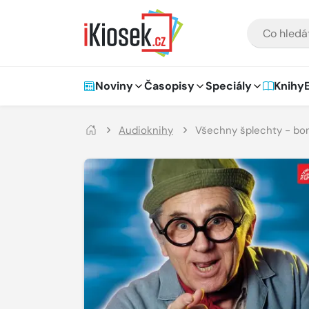
Přejít na hlavní obsah
VYHLEDÁVÁNÍ
Hlavní navigace
Noviny
Časopisy
Speciály
Knihy
Audioknihy
Všechny šplechty - b