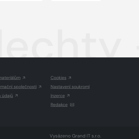
lechty
materiálům
Cookies
rmační společnosti
Nastavení soukromí
h údajů
Inzerce
Redakce
Vysázeno
Grand IT s.r.o.