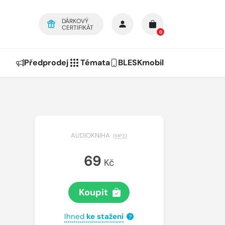
DÁRKOVÝ
CERTIFIKÁT
0
Předprodej
Témata
BLESKmobil
AUDIOKNIHA
(
MP3
)
69
Kč
Koupit
Ihned
ke stažení
?