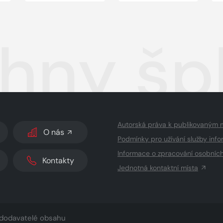
hny šp
Autorská práva k publikovaným 
O nás
Podmínky pro užívání služby info
Informace o zpracování osobníc
Kontakty
Jednotná kontaktní místa
dodavatelé obsahu