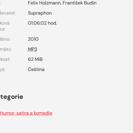
:
Felix Holzmann
,
František Budín
avatel:
Supraphon
ková
01:06:02 hod.
ka:
dáno:
2010
máty:
MP3
ikost:
62 MiB
yk:
Čeština
tegorie
Humor, satira a komedie