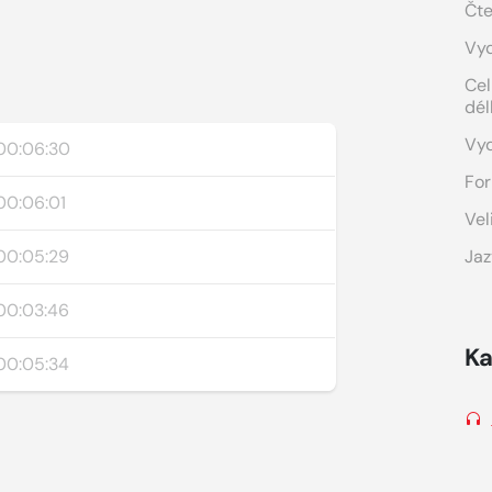
Čte
Vyd
Cel
dél
Vy
00:06:30
For
00:06:01
Vel
00:05:29
Jaz
00:03:46
Ka
00:05:34