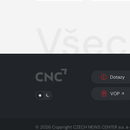
Všec
Dotazy
PŘEPNOUT SVĚTLÝ/TMAVÝ REŽIM
VOP
© 2026 Copyright
CZECH NEWS CENTER a.s.
a 