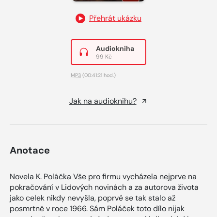
Přehrát ukázku
Audiokniha
99 Kč
MP3
(00:41:21 hod.)
Jak na audioknihu?
Anotace
Novela K. Poláčka Vše pro firmu vycházela nejprve na
pokračování v Lidových novinách a za autorova života
jako celek nikdy nevyšla, poprvé se tak stalo až
posmrtně v roce 1966. Sám Poláček toto dílo nijak