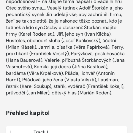
nepodceňoval - na stejné téma napsal i divadelní hru
Otec svého syna,... Veselý tatínek Adolf Štorkán a jeho
pedantický synek Jiří udělají vše, aby zachránili firmu,
žení se tak spletitě, že je nakonec těžko poznat., kdo je
tatínek a kdo syn.Osoby a obsazení: Štorkán, majitel
firmy (Karel Roden st.), Jiří, jeho syn (Ivan Klička),
Hustoles, obchodní sluha (Josef Kaňkovský), účetní
(Milan Klásek), Jarmila, písařka (Věra Papírková), Ferry,
praktikant (František Veselý), Parýzková, posluhovačka
(Hana Bauerová), Valerie, příbuzná Štorkánových (Jana
Vasmutová), Kamila, její dcera (Jiřina Bastlová),
bardáma (Věra Krpálková), Pšáda, lichvář (Antonín
Hardt), Pšádová, jeho žena (Vlasta Vilská), Laušman,
řezník (Karel Soukup), stařík, vyděrač (František Kokejl),
průvodčí (Jan Miler), dětský hlas (Marián Roden).
Přehled kapitol
1
Track 1