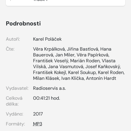
Podrobnosti
Autoři:
Karel Poláček
Čte:
Věra Krpálková
,
Jiřina Bastlová
,
Hana
Bauerová
,
Jan Miler
,
Věra Papírková
,
František Veselý
,
Marián Roden
,
Vlasta
Vilská
,
Jana Vasmutová
,
Josef Kaňkovský
,
František Kokejl
,
Karel Soukup
,
Karel Roden
,
Milan Klásek
,
Ivan Klička
,
Antonín Hardt
Vydavatel:
Radioservis a.s.
Celková
00:41:21 hod.
délka:
Vydáno:
2017
Formáty:
MP3