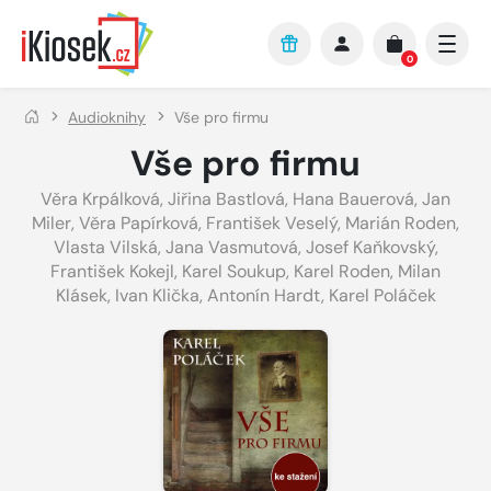
Přejít na hlavní obsah
0
Audioknihy
Vše pro firmu
Vše pro firmu
Věra Krpálková
,
Jiřina Bastlová
,
Hana Bauerová
,
Jan
Miler
,
Věra Papírková
,
František Veselý
,
Marián Roden
,
Vlasta Vilská
,
Jana Vasmutová
,
Josef Kaňkovský
,
František Kokejl
,
Karel Soukup
,
Karel Roden
,
Milan
Klásek
,
Ivan Klička
,
Antonín Hardt
,
Karel Poláček