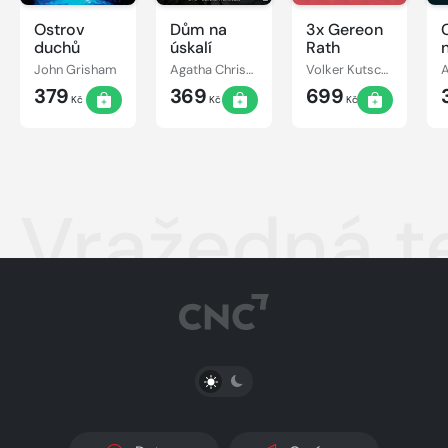
Ostrov
Dům na
3x Gereon
C
duchů
úskalí
Rath
John Grisham
Agatha Christie
Volker Kutscher
379
369
699
Kč
Kč
Kč
Vražedná 
PŘEPNOUT SVĚTLÝ/TMAVÝ REŽIM