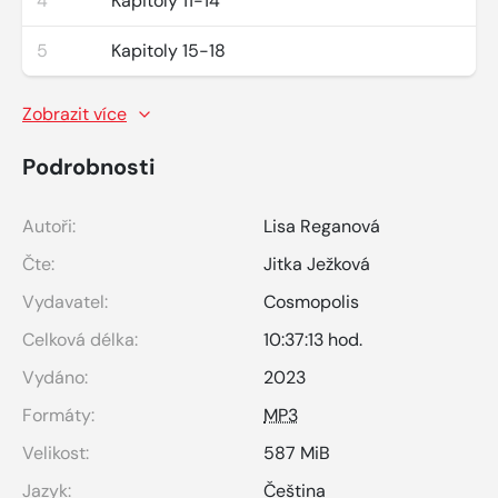
4
Kapitoly 11-14
5
Kapitoly 15-18
Zobrazit více
Podrobnosti
Autoři:
Lisa Reganová
Čte:
Jitka Ježková
Vydavatel:
Cosmopolis
Celková délka:
10:37:13 hod.
Vydáno:
2023
Formáty:
MP3
Velikost:
587 MiB
Jazyk:
Čeština