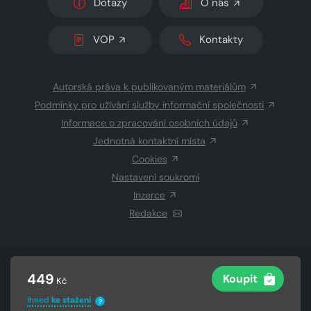
Dotazy
O nás
VOP
Kontakty
Autorská práva k publikovaným materiálům
Podmínky pro užívání služby informační společnosti
Informace o zpracování osobních údajů
Jednotná kontaktní místa
Cookies
Nastavení soukromí
Inzerce
Redakce
© 2026 Copyright
CZECH NEWS CENTER a.s.
a dodavatelé
449
Koupit
Kč
obsahu
Vysázeno
Grand IT s.r.o.
Ihned
ke stažení
?