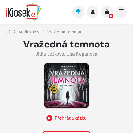
Přejít na hlavní obsah
0
Audioknihy
Vražedná temnota
Vražedná temnota
Jitka Ježková
,
Lisa Reganová
Přehrát ukázku