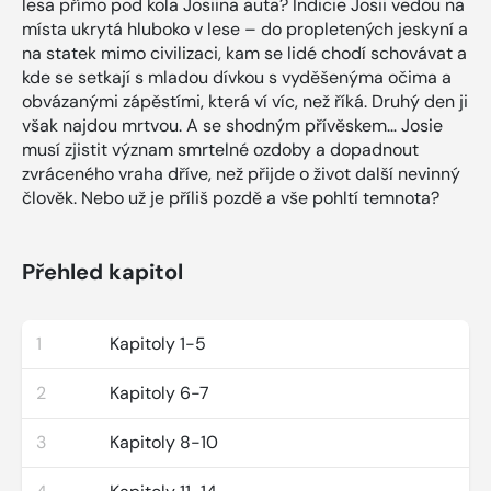
lesa přímo pod kola Josiina auta? Indicie Josii vedou na
místa ukrytá hluboko v lese – do propletených jeskyní a
na statek mimo civilizaci, kam se lidé chodí schovávat a
kde se setkají s mladou dívkou s vyděšenýma očima a
obvázanými zápěstími, která ví víc, než říká. Druhý den ji
však najdou mrtvou. A se shodným přívěskem… Josie
musí zjistit význam smrtelné ozdoby a dopadnout
zvráceného vraha dříve, než přijde o život další nevinný
člověk. Nebo už je příliš pozdě a vše pohltí temnota?
Přehled kapitol
1
Kapitoly 1-5
2
Kapitoly 6-7
3
Kapitoly 8-10