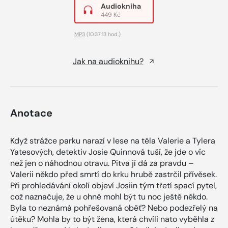
Audiokniha
449 Kč
MP3
(10:37:13 hod.)
Jak na audioknihu?
Anotace
Když strážce parku narazí v lese na těla Valerie a Tylera
Yatesových, detektiv Josie Quinnová tuší, že jde o víc
než jen o náhodnou otravu. Pitva jí dá za pravdu –
Valerii někdo před smrtí do krku hrubě zastrčil přívěsek.
Při prohledávání okolí objeví Josiin tým třetí spací pytel,
což naznačuje, že u ohně mohl být tu noc ještě někdo.
Byla to neznámá pohřešovaná oběť? Nebo podezřelý na
útěku? Mohla by to být žena, která chvíli nato vyběhla z