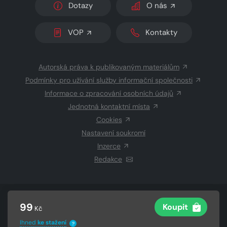
Dotazy
O nás
VOP
Kontakty
Autorská práva k publikovaným materiálům
Podmínky pro užívání služby informační společnosti
Informace o zpracování osobních údajů
Jednotná kontaktní místa
Cookies
Nastavení soukromí
Inzerce
Redakce
© 2026 Copyright
CZECH NEWS CENTER a.s.
a dodavatelé
99
Koupit
Kč
obsahu
Vysázeno
Grand IT s.r.o.
Ihned
ke stažení
?