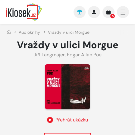
Přejít na hlavní obsah
0
Audioknihy
Vraždy v ulici Morgue
Vraždy v ulici Morgue
Jiří Langmajer
,
Edgar Allan Poe
Přehrát ukázku