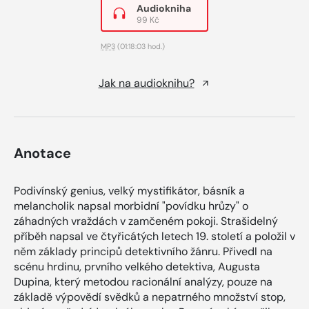
Audiokniha
99 Kč
MP3
(01:18:03 hod.)
Jak na audioknihu?
Anotace
Podivínský genius, velký mystifikátor, básník a
melancholik napsal morbidní "povídku hrůzy" o
záhadných vraždách v zamčeném pokoji. Strašidelný
příběh napsal ve čtyřicátých letech 19. století a položil v
něm základy principů detektivního žánru. Přivedl na
scénu hrdinu, prvního velkého detektiva, Augusta
Dupina, který metodou racionální analýzy, pouze na
základě výpovědí svědků a nepatrného množství stop,