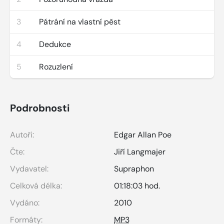
3
Pátrání na vlastní pěst
4
Dedukce
5
Rozuzlení
Podrobnosti
Autoři:
Edgar Allan Poe
Čte:
Jiří Langmajer
Vydavatel:
Supraphon
Celková délka:
01:18:03 hod.
Vydáno:
2010
Formáty:
MP3