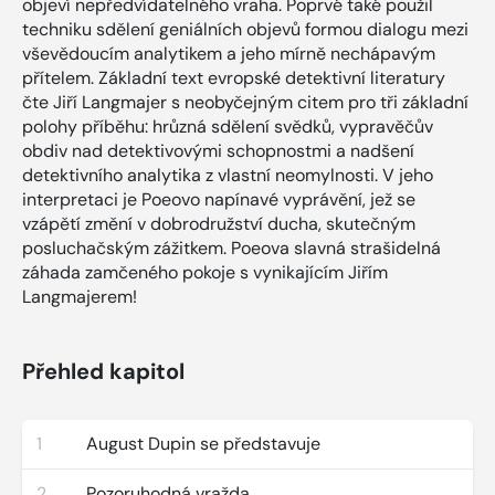
objeví nepředvídatelného vraha. Poprvé také použil
techniku sdělení geniálních objevů formou dialogu mezi
vševědoucím analytikem a jeho mírně nechápavým
přítelem. Základní text evropské detektivní literatury
čte Jiří Langmajer s neobyčejným citem pro tři základní
polohy příběhu: hrůzná sdělení svědků, vypravěčův
obdiv nad detektivovými schopnostmi a nadšení
detektivního analytika z vlastní neomylnosti. V jeho
interpretaci je Poeovo napínavé vyprávění, jež se
vzápětí změní v dobrodružství ducha, skutečným
posluchačským zážitkem. Poeova slavná strašidelná
záhada zamčeného pokoje s vynikajícím Jiřím
Langmajerem!
Přehled kapitol
1
August Dupin se představuje
2
Pozoruhodná vražda