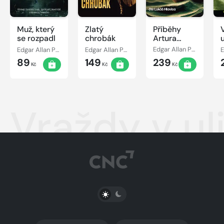
Muž, který
Zlatý
Příběhy
se rozpadl
chrobák
Artura
u
Gordona
Edgar Allan Poe
Edgar Allan Poe
Edgar Allan Poe, Lukáš Hlavica
Pyma
V
89
149
239
Kč
Kč
Kč
Vraždy v ul
PŘEPNOUT SVĚTLÝ/TMAVÝ REŽIM